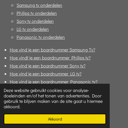
Samsung tv onderdelen
Philips tv onderdelen
Sony tv onderdelen
LG tv onderdelen
Panasonic tv onderdelen
Hoe vind je een boardnummer Samsung Tv?
Hoe vindt je een boardnummer Philips tv?
Hoe vind je een boardnummer Sony tv?
Hoe vind je een boardnummer LG tv?
Hoe vind je een boardnummer Panasonic tv?
Sony Bravia geen standby ? | Foutcodes
Deze website gebruikt cookies voor analyse-
doeleinden en/of het tonen van advertenties. Door
Formulier "Bijbestellen"
gebruik te blijven maken van de site gaat u hiermee
akkoord.
© 2020 - 2026 Replace4u - De TV specialist online!
Powered by
JouwWeb
Akkoord