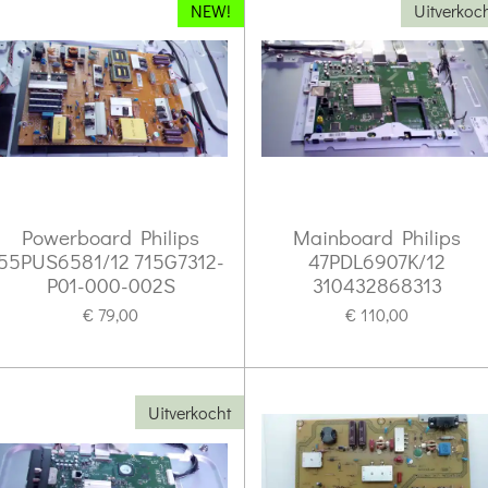
NEW!
Uitverkoc
Powerboard Philips
Mainboard Philips
55PUS6581/12 715G7312-
47PDL6907K/12
P01-000-002S
310432868313
€ 79,00
€ 110,00
Uitverkocht