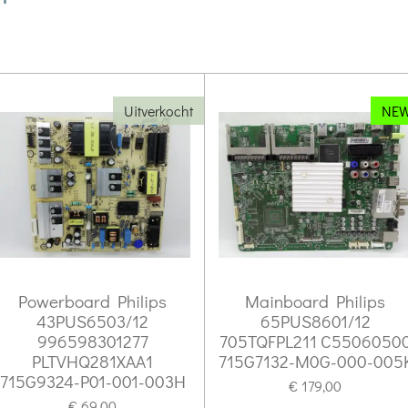
Uitverkocht
NEW
Powerboard Philips
Mainboard Philips
43PUS6503/12
65PUS8601/12
996598301277
705TQFPL211 C5506050
PLTVHQ281XAA1
715G7132-M0G-000-005
715G9324-P01-001-003H
€ 179,00
€ 69,00