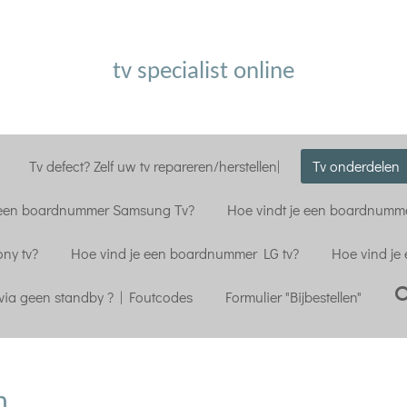
tv specialist online
Tv defect? Zelf uw tv repareren/herstellen|
Tv onderdelen |
 een boardnummer Samsung Tv?
Hoe vindt je een boardnumme
ny tv?
Hoe vind je een boardnummer LG tv?
Hoe vind je
ia geen standby ? | Foutcodes
Formulier "Bijbestellen"
n