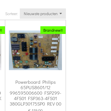
Sorteer:
!
Brandnew!!
Powerboard Philips
65PUS8601/12
0
996595006600 FSP299-
K
4FS01 FSP363-4FS01
380GLP30175SP0 REV 00
€ 119,00