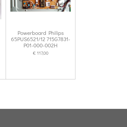
Powerboard Philips
65PUS6521/12 715G7831-
P01-000-002H
€ 117,00