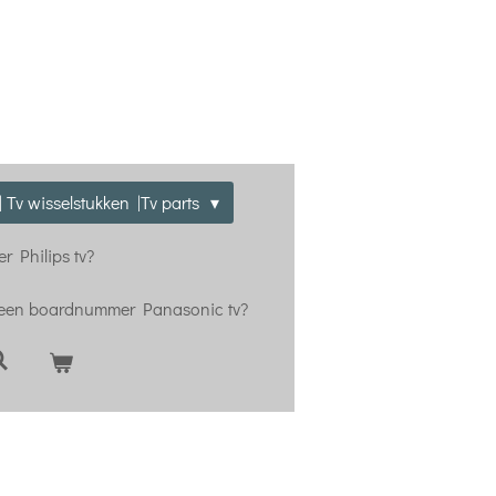
 Tv wisselstukken |Tv parts
r Philips tv?
 een boardnummer Panasonic tv?