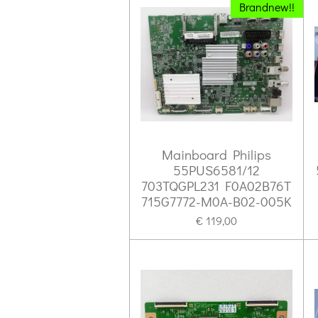
Brandnew!!
Mainboard Philips
55PUS6581/12
703TQGPL231 F0A02B76T
715G7772-M0A-B02-005K
€ 119,00