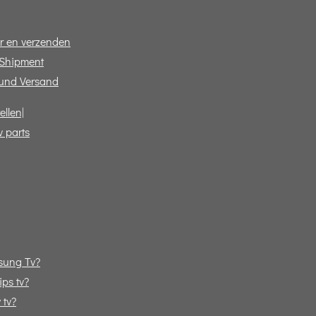
r en verzenden
 Shipment
und Versand
ellen|
v parts
sung Tv?
ps tv?
 tv?