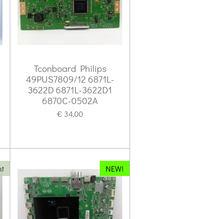
Tconboard Philips
49PUS7809/12 6871L-
3622D 6871L-3622D1
6870C-0502A
€ 34,00
ht
NEW!