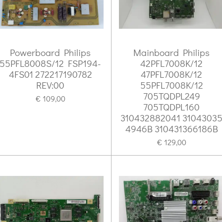
Powerboard Philips
Mainboard Philips
55PFL8008S/12 FSP194-
42PFL7008K/12
4FS01 272217190782
47PFL7008K/12
REV:00
55PFL7008K/12
705TQDPL249
€ 109,00
705TQDPL160
310432882041 3104303
4946B 310431366186B
€ 129,00