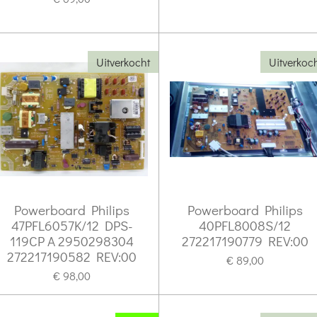
Uitverkocht
Uitverkoc
Powerboard Philips
Powerboard Philips
47PFL6057K/12 DPS-
40PFL8008S/12
119CP A 2950298304
272217190779 REV:00
272217190582 REV:00
€ 89,00
€ 98,00