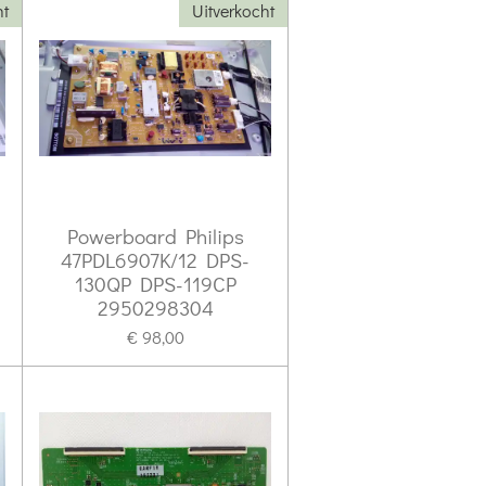
ht
Uitverkocht
Powerboard Philips
47PDL6907K/12 DPS-
130QP DPS-119CP
2950298304
€ 98,00