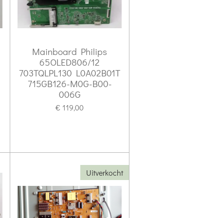
Mainboard Philips
65OLED806/12
703TQLPL130 L0A02B01T
715GB126-M0G-B00-
006G
€ 119,00
5
Uitverkocht