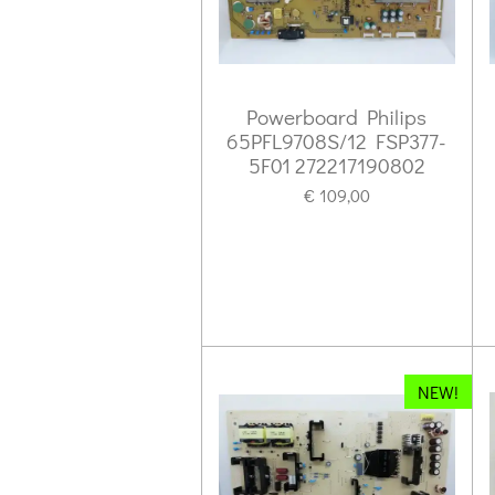
Powerboard Philips
65PFL9708S/12 FSP377-
5F01 272217190802
€ 109,00
NEW!