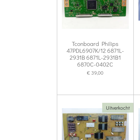
Tconboard Philips
47PDL6907K/12 6871L-
2931B 6871L-2931B1
6870C-0402C
€ 39,00
Uitverkocht