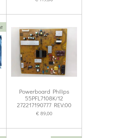
ht
Powerboard Philips
55PFL7108K/12
272217190777 REV:00
€ 89,00