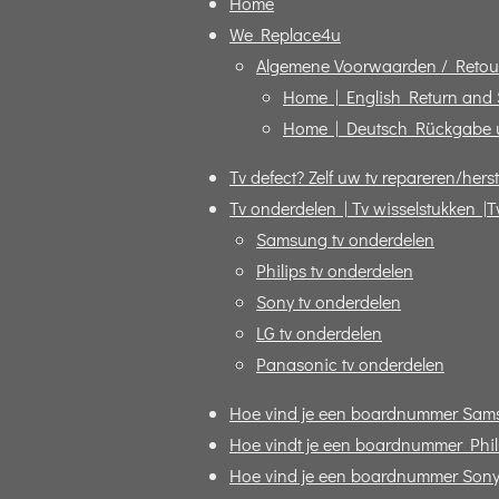
Home
We Replace4u
Algemene Voorwaarden / Retou
Home | English Return and
Home | Deutsch Rückgabe 
Tv defect? Zelf uw tv repareren/herst
Tv onderdelen | Tv wisselstukken |T
Samsung tv onderdelen
Philips tv onderdelen
Sony tv onderdelen
LG tv onderdelen
Panasonic tv onderdelen
Hoe vind je een boardnummer Sam
Hoe vindt je een boardnummer Phili
Hoe vind je een boardnummer Sony