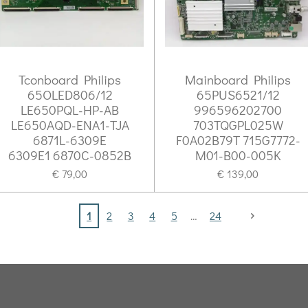
Tconboard Philips
Mainboard Philips
65OLED806/12
65PUS6521/12
LE650PQL-HP-AB
996596202700
LE650AQD-ENA1-TJA
703TQGPL025W
6871L-6309E
F0A02B79T 715G7772-
6309E1 6870C-0852B
M01-B00-005K
€ 79,00
€ 139,00
1
2
3
4
5
24