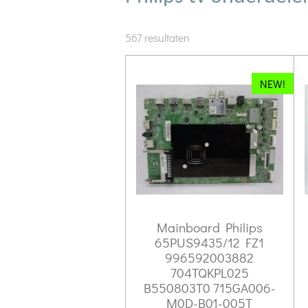
567 resultaten
NEW!
Mainboard Philips
65PUS9435/12 FZ1
996592003882
704TQKPL025
B550803T0 715GA006-
M0D-B01-005T