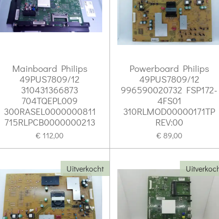
Mainboard Philips
Powerboard Philips
49PUS7809/12
49PUS7809/12
310431366873
996590020732 FSP172-
704TQEPL009
4FS01
300RASEL0000000811
310RLMOD00000171TP
715RLPCB0000000213
REV:00
€ 112,00
€ 89,00
Uitverkocht
Uitverkoc