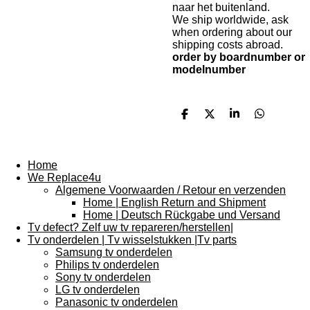
naar het buitenland.
We ship worldwide, ask
when ordering about our
shipping costs abroad.
order by boardnumber or
modelnumber
D
D
S
D
e
e
h
e
l
e
a
l
e
l
r
e
n
e
n
Home
We Replace4u
Algemene Voorwaarden / Retour en verzenden
Home | English Return and Shipment
Home | Deutsch Rückgabe und Versand
Tv defect? Zelf uw tv repareren/herstellen|
Tv onderdelen | Tv wisselstukken |Tv parts
Samsung tv onderdelen
Philips tv onderdelen
Sony tv onderdelen
LG tv onderdelen
Panasonic tv onderdelen