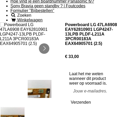
Hoe vind je een boardnummer Panasonic tv?
Sony Bravia geen standby ? | Foutcodes
Formulier "Bijbestellen"
Zoeken
Winkelwagen
Powerboard LG 47LA6908
EAY62810901 LGP4247-
13LPB PLDF-L211A
3PCR00183A
EAX64905701 (2.5)
€ 33,00
Laat het me weten
wanneer dit product
weer op voorraad is.
Verzenden