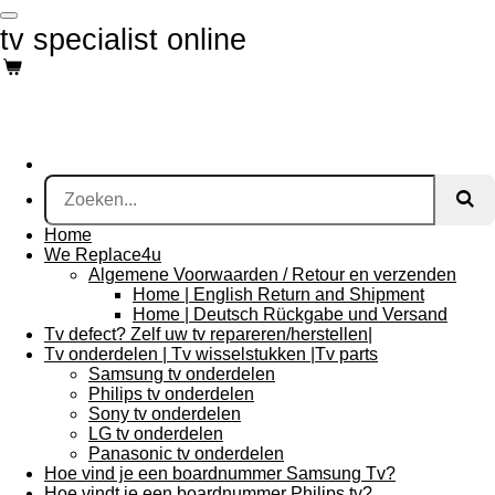
Ga
tv specialist online
direct
naar
de
hoofdinhoud
Home
We Replace4u
Algemene Voorwaarden / Retour en verzenden
Home | English Return and Shipment
Home | Deutsch Rückgabe und Versand
Tv defect? Zelf uw tv repareren/herstellen|
Tv onderdelen | Tv wisselstukken |Tv parts
Samsung tv onderdelen
Philips tv onderdelen
Sony tv onderdelen
LG tv onderdelen
Panasonic tv onderdelen
Hoe vind je een boardnummer Samsung Tv?
Hoe vindt je een boardnummer Philips tv?