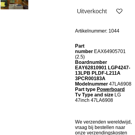
Uitverkocht
Artikelnummer:
1044
Part
number
EAX64905701
(2.5)
Boardnumber
EAY62810901 LGP4247-
13LPB PLDF-L211A
3PCR00183A
Modelnummer
47LA6908
Part type
Powerboard
Tv Type and size
LG
47inch 47LA6908
We verzenden wereldwijd,
vraag bij bestellen naar
onze verzendingskosten