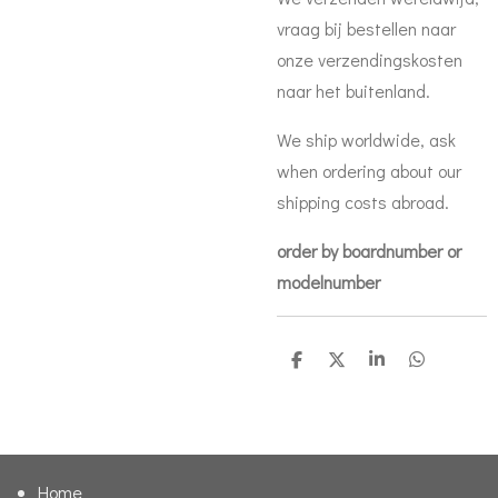
vraag bij bestellen naar
onze verzendingskosten
naar het buitenland.
We ship worldwide, ask
when ordering about our
shipping costs abroad.
order by boardnumber or
modelnumber
D
D
S
D
e
e
h
e
l
e
a
l
e
l
r
e
n
e
n
Home