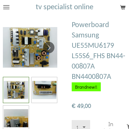
tv specialist online
Ga
direct
naar
Powerboard
de
Samsung
hoofdinhoud
UE55MU6179
L55S6_FHS BN44-
00807A
BN4400807A
Brandnew!!
€ 49,00
In