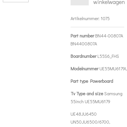
winkelwagen
Artikelnummer:
1075
Part number
BN44-00807A
BN4400807A
Boardnumber
L55S6_FHS
Modelnummer
UE55MU6179
Part type Powerboard
Tv Type and size
Samsung
55inch UE55MU6179
UE48JU6450
UN50JU6500/6700,