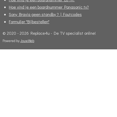
Hoe vind je een boardnummer Panasonic tv?
Sony Bravia geen standby ? | Foutcodes
Formulier "Bijbestellen"
© 2020 - 2026 Replace4u - De TV specialist online!
Powered by
JouwWeb