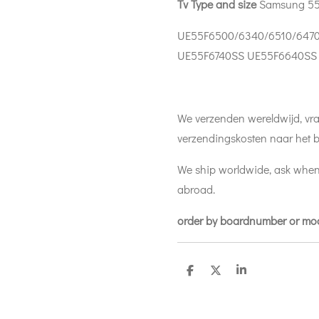
Tv Type and size
Samsung 5
UE55F6500/6340/6510/6470
UE55F6740SS UE55F6640SS
We verzenden wereldwijd, vra
verzendingskosten naar het b
We ship worldwide, ask when
abroad.
order by boardnumber or m
D
D
S
e
e
h
l
e
a
e
l
r