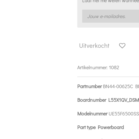
Laat het me weten wanneer
Uitverkocht
Artikelnummer:
1082
Partnumber
BN44-00625C B
Boardnumber L55X1QV_DS
Modelnummer
UE55F6500SS
Part type Powerboard