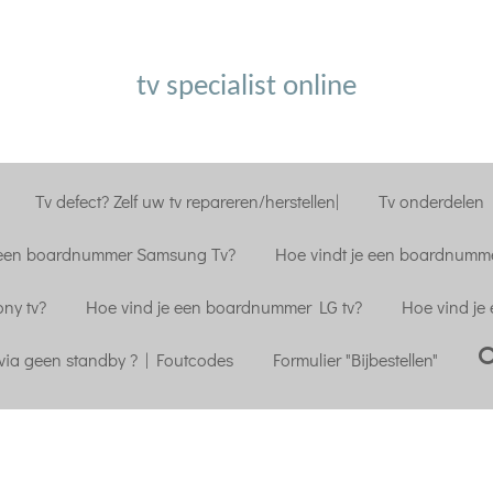
tv specialist online
Tv defect? Zelf uw tv repareren/herstellen|
Tv onderdelen |
 een boardnummer Samsung Tv?
Hoe vindt je een boardnumme
ny tv?
Hoe vind je een boardnummer LG tv?
Hoe vind je
ia geen standby ? | Foutcodes
Formulier "Bijbestellen"