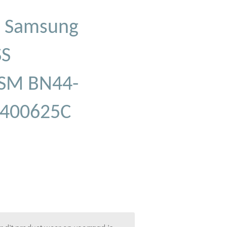
 Samsung
SS
SM BN44-
4400625C