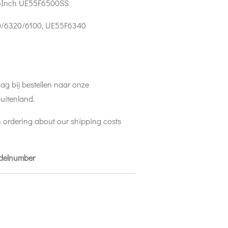
5Inch UE55F6500SS
/6320/6100, UE55F6340
ag bij bestellen naar onze
uitenland.
 ordering about our shipping costs
odelnumber