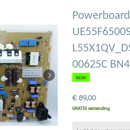
Powerboard
UE55F6500
L55X1QV_D
00625C BN
NEW!
€ 89,00
GRATIS verzending