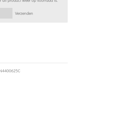
 dit product weer op voorraad is.
Verzenden
N4400625C
M