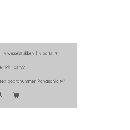
 Tv wisselstukken |Tv parts
r Philips tv?
 een boardnummer Panasonic tv?