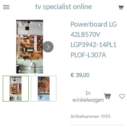
tv specialist online
Ga
direct
naar
Powerboard LG
de
42LB570V
hoofdinhoud
LGP3942-14PL1
PLOF-L307A
€ 39,00
In
winkelwagen
Artikelnummer:
1093