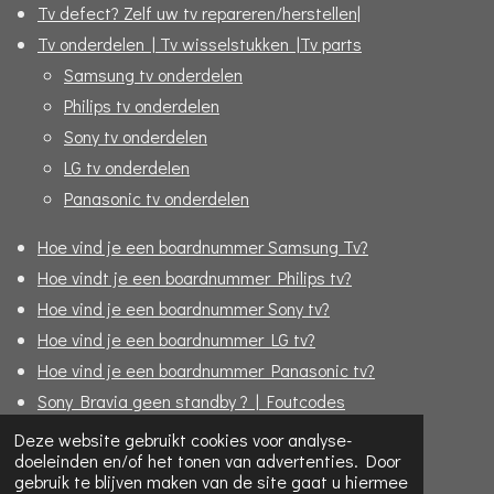
Tv defect? Zelf uw tv repareren/herstellen|
Tv onderdelen | Tv wisselstukken |Tv parts
Samsung tv onderdelen
Philips tv onderdelen
Sony tv onderdelen
LG tv onderdelen
Panasonic tv onderdelen
Hoe vind je een boardnummer Samsung Tv?
Hoe vindt je een boardnummer Philips tv?
Hoe vind je een boardnummer Sony tv?
Hoe vind je een boardnummer LG tv?
Hoe vind je een boardnummer Panasonic tv?
Sony Bravia geen standby ? | Foutcodes
Formulier "Bijbestellen"
Deze website gebruikt cookies voor analyse-
doeleinden en/of het tonen van advertenties. Door
© 2020 - 2026 Replace4u - De TV specialist online!
gebruik te blijven maken van de site gaat u hiermee