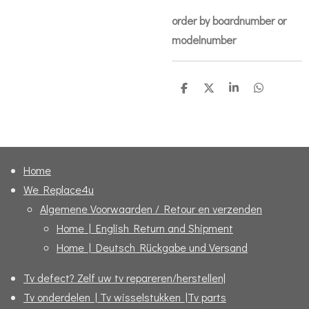
order by boardnumber or
modelnumber
D
D
S
D
e
e
h
e
l
e
a
l
e
l
r
e
n
e
n
Home
We Replace4u
Algemene Voorwaarden / Retour en verzenden
Home | English Return and Shipment
Home | Deutsch Rückgabe und Versand
Tv defect? Zelf uw tv repareren/herstellen|
Tv onderdelen | Tv wisselstukken |Tv parts