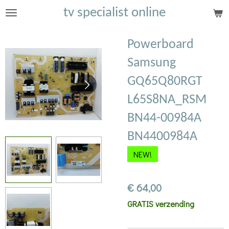
tv specialist online
Ga
direct
naar
Powerboard
de
Samsung
hoofdinhoud
GQ65Q80RGT
L65S8NA_RSM
BN44-00984A
BN4400984A
NEW!
€ 64,00
GRATIS verzending