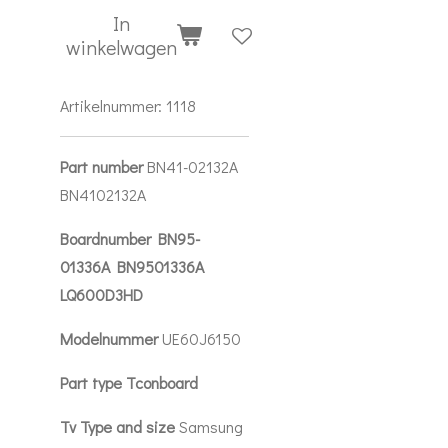
In
winkelwagen
Artikelnummer:
1118
Part number
BN41-02132A
BN4102132A
Boardnumber BN95-
01336A BN9501336A
LQ600D3HD
Modelnummer
UE60J6150
Part type Tconboard
Tv Type and size
Samsung