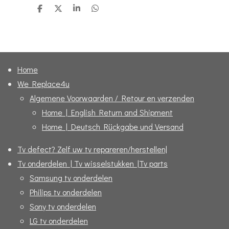
D
D
S
D
e
e
h
e
l
e
a
l
e
l
r
e
n
e
n
Home
We Replace4u
Algemene Voorwaarden / Retour en verzenden
Home | English Return and Shipment
Home | Deutsch Rückgabe und Versand
Tv defect? Zelf uw tv repareren/herstellen|
Tv onderdelen | Tv wisselstukken |Tv parts
Samsung tv onderdelen
Philips tv onderdelen
Sony tv onderdelen
LG tv onderdelen