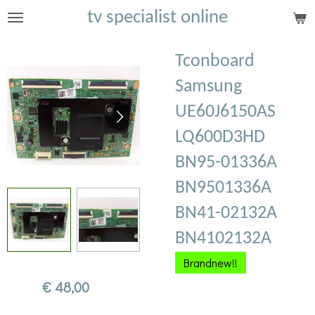
tv specialist online
Ga
direct
naar
Tconboard
de
Samsung
hoofdinhoud
UE60J6150AS
LQ600D3HD
BN95-01336A
BN9501336A
BN41-02132A
BN4102132A
Brandnew!!
€ 48,00