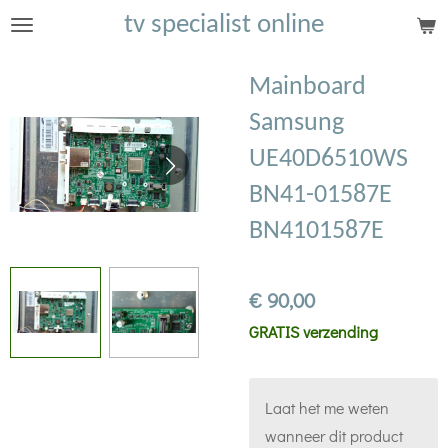
tv specialist online
Ga
direct
naar
Mainboard
de
Samsung
hoofdinhoud
UE40D6510WS
BN41-01587E
BN4101587E
€ 90,00
GRATIS verzending
Laat het me weten
wanneer dit product