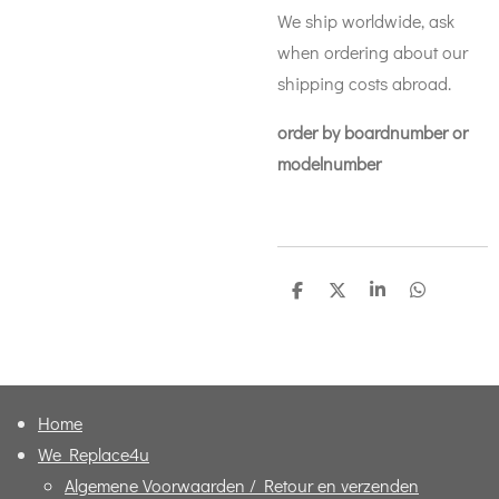
We ship worldwide, ask
when ordering about our
shipping costs abroad.
order by boardnumber or
modelnumber
D
D
S
D
e
e
h
e
l
e
a
l
e
l
r
e
n
e
n
Home
We Replace4u
Algemene Voorwaarden / Retour en verzenden