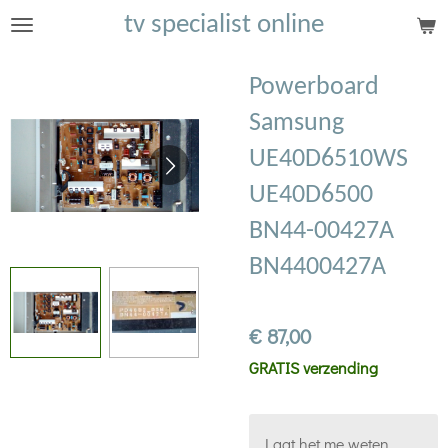
tv specialist online
Ga
direct
naar
Powerboard
de
Samsung
hoofdinhoud
UE40D6510WS
UE40D6500
BN44-00427A
BN4400427A
€ 87,00
GRATIS verzending
Laat het me weten