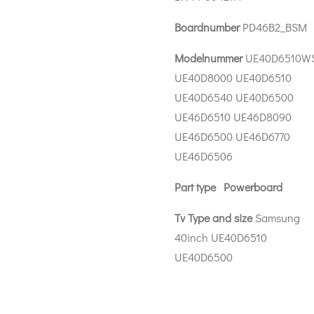
Boardnumber
PD46B2_BSM
Modelnummer
UE40D6510W
UE40D8000 UE40D6510
UE40D6540 UE40D6500
UE46D6510 UE46D8090
UE46D6500 UE46D6770
UE46D6506
Part type Powerboard
Tv Type and size
Samsung
40inch UE40D6510
UE40D6500