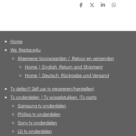
D
D
S
D
e
e
h
e
l
e
a
l
e
l
r
e
n
e
n
Home
We Replace4u
Algemene Voorwaarden / Retour en verzenden
Home | English Return and Shipment
Home | Deutsch Rückgabe und Versand
Tv defect? Zelf uw tv repareren/herstellen|
Tv onderdelen | Tv wisselstukken |Tv parts
Samsung tv onderdelen
Philips tv onderdelen
Sony tv onderdelen
LG tv onderdelen