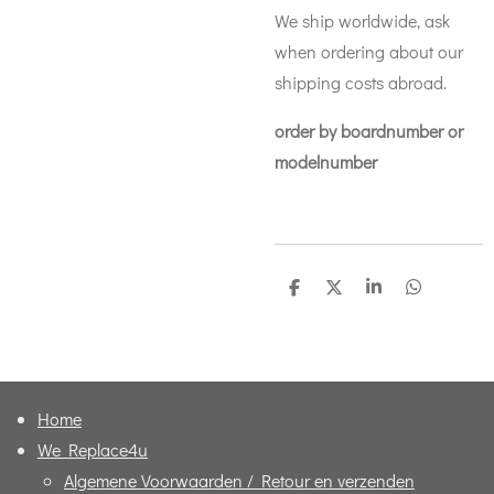
We ship worldwide, ask
when ordering about our
shipping costs abroad.
order by boardnumber or
modelnumber
D
D
S
D
e
e
h
e
l
e
a
l
e
l
r
e
n
e
n
Home
We Replace4u
Algemene Voorwaarden / Retour en verzenden