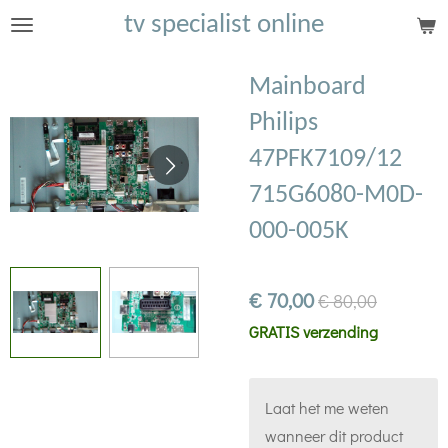
tv specialist online
Ga
direct
naar
Mainboard
de
Philips
hoofdinhoud
47PFK7109/12
715G6080-M0D-
000-005K
€ 70,00
€ 80,00
GRATIS verzending
Laat het me weten
wanneer dit product