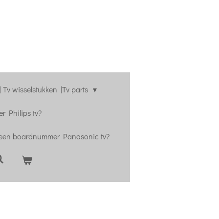
 Tv wisselstukken |Tv parts
r Philips tv?
 een boardnummer Panasonic tv?