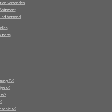
r en verzenden
 Shipment
und Versand
ellen|
v parts
sung Tv?
ps tv?
 tv?
v?
sonic tv?