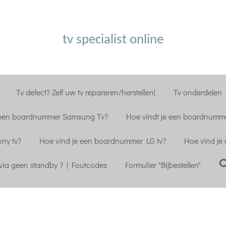
tv specialist online
Tv defect? Zelf uw tv repareren/herstellen|
Tv onderdelen |
 een boardnummer Samsung Tv?
Hoe vindt je een boardnumme
ny tv?
Hoe vind je een boardnummer LG tv?
Hoe vind je
ia geen standby ? | Foutcodes
Formulier "Bijbestellen"