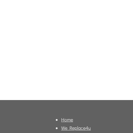
Home
We Replace4u