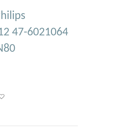
hilips
12 47-6021064
N80