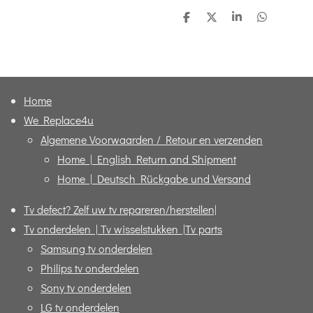
D
D
S
D
e
e
h
e
l
e
a
l
e
l
r
e
n
e
n
Home
We Replace4u
Algemene Voorwaarden / Retour en verzenden
Home | English Return and Shipment
Home | Deutsch Rückgabe und Versand
Tv defect? Zelf uw tv repareren/herstellen|
Tv onderdelen | Tv wisselstukken |Tv parts
Samsung tv onderdelen
Philips tv onderdelen
Sony tv onderdelen
LG tv onderdelen