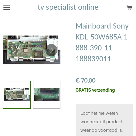
tv specialist online
Ga
direct
naar
Mainboard Sony
de
KDL-50W685A 1-
hoofdinhoud
888-390-11
188839011
€ 70,00
GRATIS verzending
Laat het me weten
wanneer dit product
weer op voorraad is.