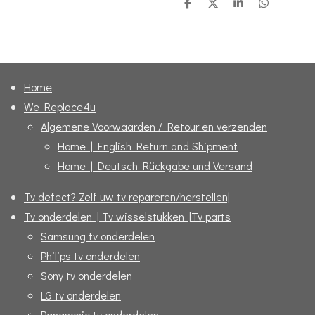
D
D
S
D
e
e
h
e
l
e
a
l
e
l
r
e
n
e
n
Home
We Replace4u
Algemene Voorwaarden / Retour en verzenden
Home | English Return and Shipment
Home | Deutsch Rückgabe und Versand
Tv defect? Zelf uw tv repareren/herstellen|
Tv onderdelen | Tv wisselstukken |Tv parts
Samsung tv onderdelen
Philips tv onderdelen
Sony tv onderdelen
LG tv onderdelen
Panasonic tv onderdelen