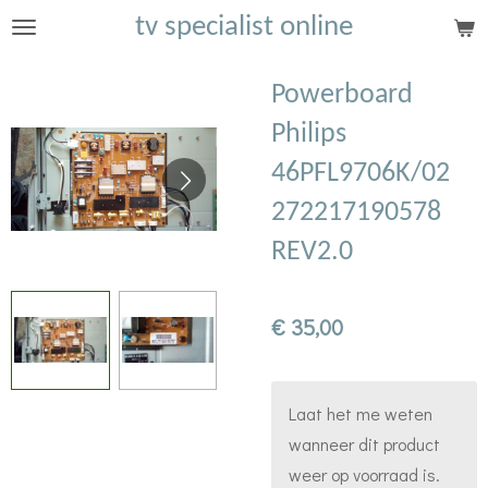
tv specialist online
Ga
direct
naar
Powerboard
de
Philips
hoofdinhoud
46PFL9706K/02
272217190578
REV2.0
€ 35,00
Laat het me weten
wanneer dit product
weer op voorraad is.