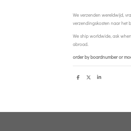
We verzenden wereldwijd, vra
verzendingskosten naar het b
We ship worldwide, ask when
abroad.
order by boardnumber or m
D
D
S
e
e
h
l
e
a
e
l
r
n
e