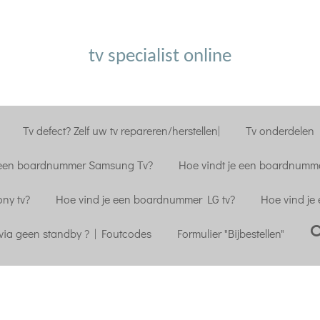
tv specialist online
Tv defect? Zelf uw tv repareren/herstellen|
Tv onderdelen |
 een boardnummer Samsung Tv?
Hoe vindt je een boardnumme
ny tv?
Hoe vind je een boardnummer LG tv?
Hoe vind je
ia geen standby ? | Foutcodes
Formulier "Bijbestellen"