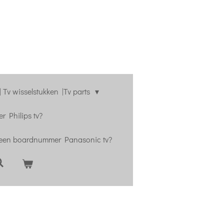
 Tv wisselstukken |Tv parts
r Philips tv?
 een boardnummer Panasonic tv?