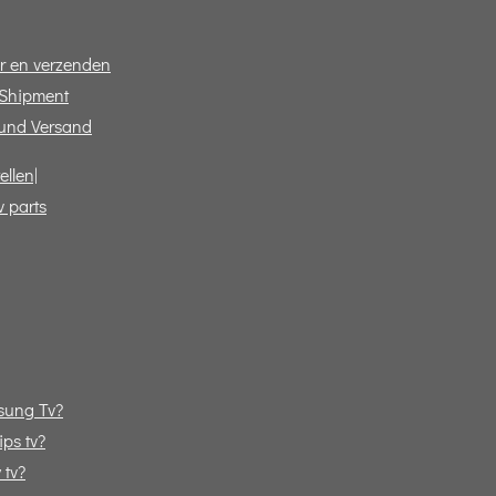
r en verzenden
 Shipment
und Versand
ellen|
v parts
sung Tv?
ps tv?
 tv?