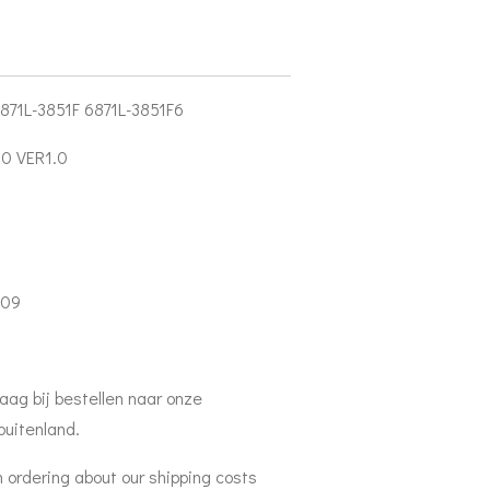
71L-3851F 6871L-3851F6
0 VER1.0
809
aag bij bestellen naar onze
buitenland.
 ordering about our shipping costs