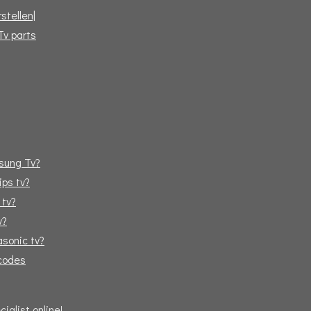
stellen|
Tv parts
sung Tv?
ips tv?
 tv?
v?
sonic tv?
tcodes
alist online!