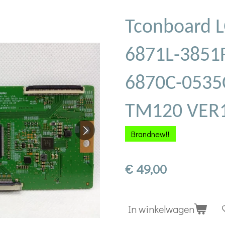
Tconboard 
6871L-3851
6870C-0535
TM120 VER1
Brandnew!!
€ 49,00
In winkelwagen