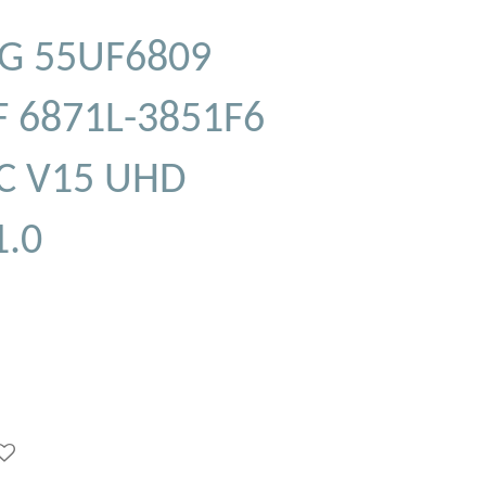
LG 55UF6809
F 6871L-3851F6
C V15 UHD
.0