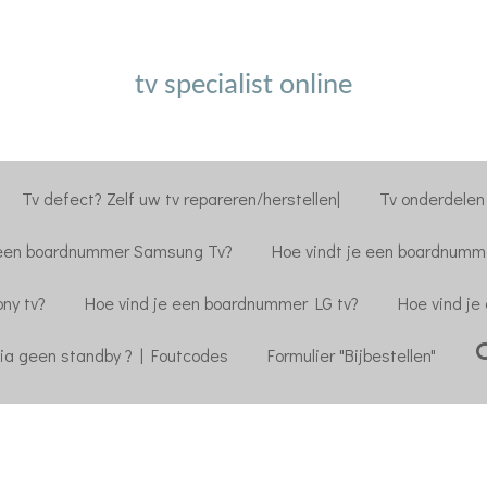
tv specialist online
Tv defect? Zelf uw tv repareren/herstellen|
Tv onderdelen 
 een boardnummer Samsung Tv?
Hoe vindt je een boardnumme
ny tv?
Hoe vind je een boardnummer LG tv?
Hoe vind je
ia geen standby ? | Foutcodes
Formulier "Bijbestellen"