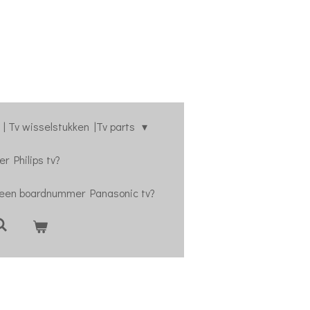
| Tv wisselstukken |Tv parts
r Philips tv?
 een boardnummer Panasonic tv?