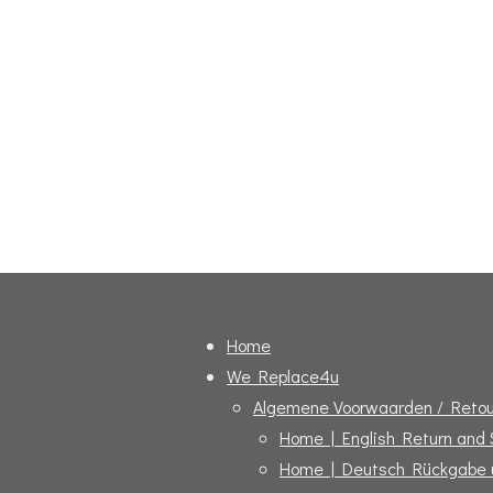
Home
We Replace4u
Algemene Voorwaarden / Retou
Home | English Return and
Home | Deutsch Rückgabe 