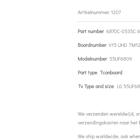
Artikelnummer:
1207
Part number
6870C-0535C 68
Boardnumber
V15 UHD TM12
Modelnumber
55UF6809
Part type
Tconboard
Tv Type and size
LG 55UF6
We verzenden wereldwijd, vr
verzendingskosten naar het 
We ship worldwide, ask when