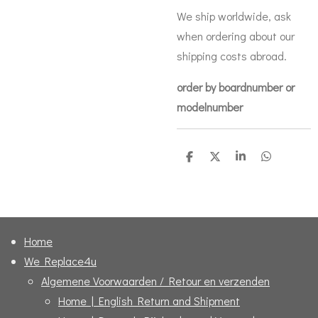
We ship worldwide, ask
when ordering about our
shipping costs abroad.
order by boardnumber or
modelnumber
D
D
S
D
e
e
h
e
l
e
a
l
e
l
r
e
n
e
n
Home
We Replace4u
Algemene Voorwaarden / Retour en verzenden
Home | English Return and Shipment