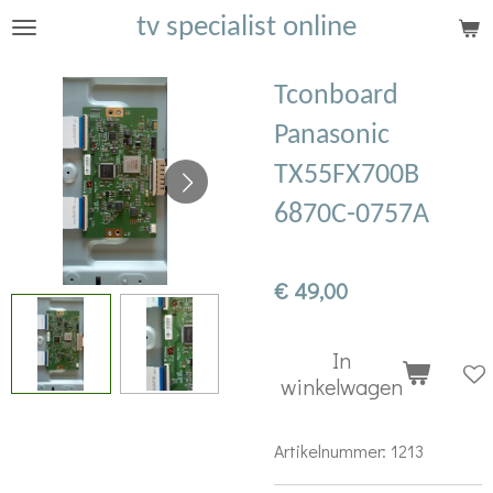
tv specialist online
Ga
direct
naar
Tconboard
de
Panasonic
hoofdinhoud
TX55FX700B
6870C-0757A
€ 49,00
In
winkelwagen
Artikelnummer:
1213