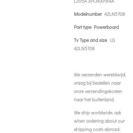
L205A 3PCR00184A
Modelnumber
42LN5708
Part type
Power
board
Tv Type and size
LG
42LN5708
We verzenden wereldwijd,
vraag bij bestellen naar
onze verzendingskosten
naar het buitenland.
We ship worldwide, ask
when ordering about our
shipping costs abroad.