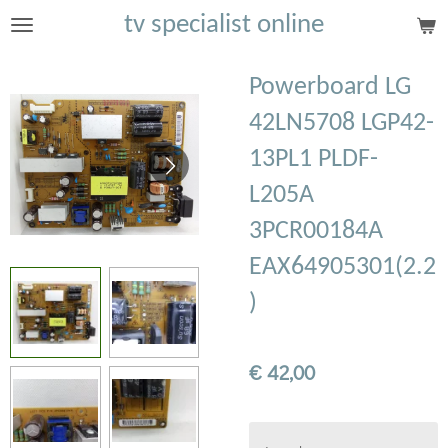
tv specialist online
Ga
direct
naar
Powerboard LG
de
42LN5708 LGP42-
hoofdinhoud
13PL1 PLDF-
L205A
3PCR00184A
EAX64905301(2.2
)
€ 42,00