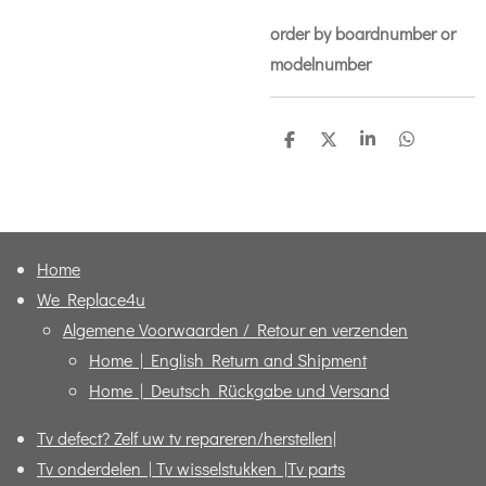
order by boardnumber or
modelnumber
D
D
S
D
e
e
h
e
l
e
a
l
e
l
r
e
n
e
n
Home
We Replace4u
Algemene Voorwaarden / Retour en verzenden
Home | English Return and Shipment
Home | Deutsch Rückgabe und Versand
Tv defect? Zelf uw tv repareren/herstellen|
Tv onderdelen | Tv wisselstukken |Tv parts