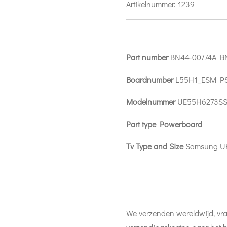
Artikelnummer:
1239
Part number
BN44-00774A B
Boardnumber
L55H1_ESM P
Modelnummer
UE55H6273S
Part type Powerboard
Tv Type and Size
Samsung U
We verzenden wereldwijd, vra