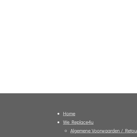
Home
We Replace4u
Algemene Voorwaarden / Retou