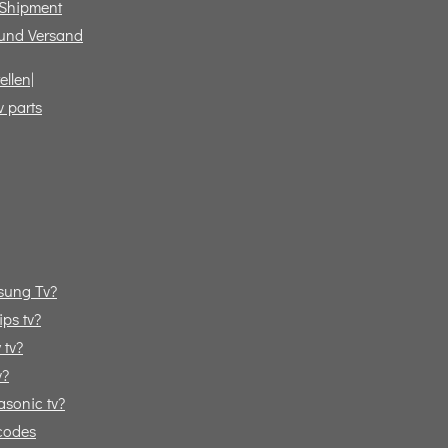
 Shipment
und Versand
ellen|
v parts
sung Tv?
ps tv?
 tv?
v?
sonic tv?
codes