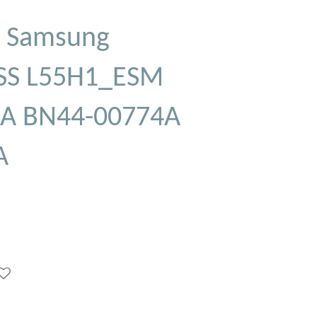
 Samsung
SS L55H1_ESM
A BN44-00774A
A