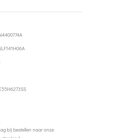
N4400774A
SLF141H06A
S
E55H6273SS
ag bij bestellen naar onze