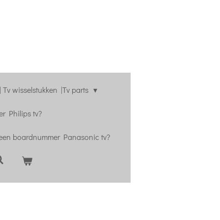
 Tv wisselstukken |Tv parts
r Philips tv?
 een boardnummer Panasonic tv?