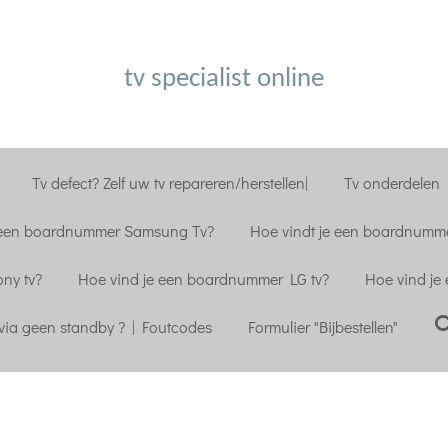
tv specialist online
Tv defect? Zelf uw tv repareren/herstellen|
Tv onderdelen |
 een boardnummer Samsung Tv?
Hoe vindt je een boardnumme
ny tv?
Hoe vind je een boardnummer LG tv?
Hoe vind je
ia geen standby ? | Foutcodes
Formulier "Bijbestellen"