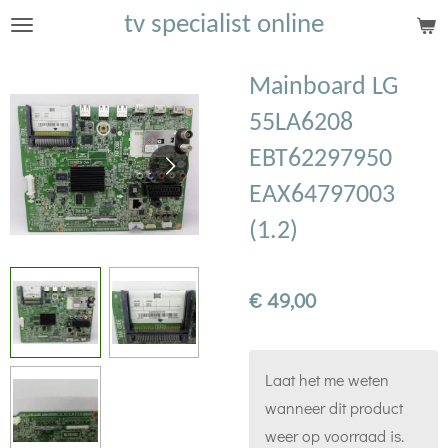
tv specialist online
Ga
direct
naar
Mainboard LG
de
55LA6208
hoofdinhoud
EBT62297950
EAX64797003
(1.2)
€ 49,00
Laat het me weten
wanneer dit product
weer op voorraad is.