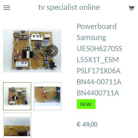
tv specialist online
Ga
direct
naar
Powerboard
de
Samsung
hoofdinhoud
UE50H6270SS
L55X1T_ESM
PSLF171X06A
BN44-00711A
BN4400711A
NEW!
€ 49,00