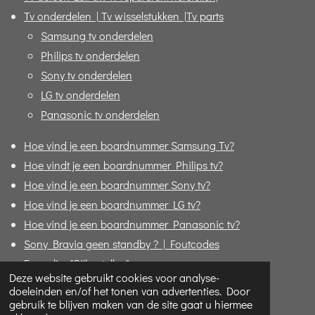
Tv onderdelen | Tv wisselstukken |Tv parts
Samsung tv onderdelen
Philips tv onderdelen
Sony tv onderdelen
LG tv onderdelen
Panasonic tv onderdelen
Hoe vind je een boardnummer Samsung Tv?
Hoe vindt je een boardnummer Philips tv?
Hoe vind je een boardnummer Sony tv?
Hoe vind je een boardnummer LG tv?
Hoe vind je een boardnummer Panasonic tv?
Sony Bravia geen standby ? | Foutcodes
Formulier "Bijbestellen"
Deze website gebruikt cookies voor analyse-
doeleinden en/of het tonen van advertenties. Door
© 2020 - 2026 Replace4u - De TV specialist online!
gebruik te blijven maken van de site gaat u hiermee