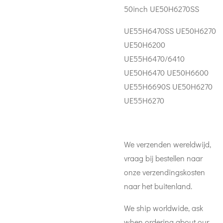
50inch UE50H6270SS
UE55H6470SS UE50H6270
UE50H6200
UE55H6470/6410
UE50H6470 UE50H6600
UE55H6690S UE50H6270
UE55H6270
We verzenden wereldwijd,
vraag bij bestellen naar
onze verzendingskosten
naar het buitenland.
We ship worldwide, ask
when ordering about our