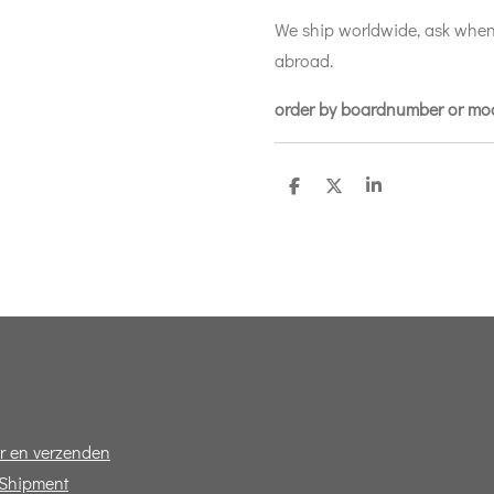
We ship worldwide, ask when
abroad.
order by boardnumber or m
D
D
S
e
e
h
l
e
a
e
l
r
n
e
r en verzenden
 Shipment