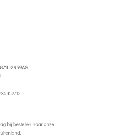
6871L-3959AG
2
US6452/12
ag bij bestellen naar onze
uitenland.