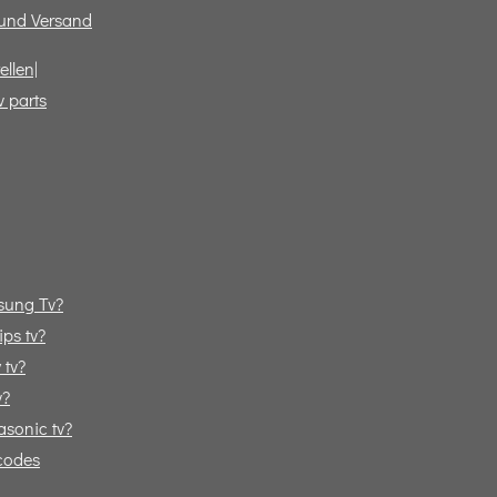
und Versand
ellen|
v parts
sung Tv?
ps tv?
 tv?
v?
sonic tv?
codes