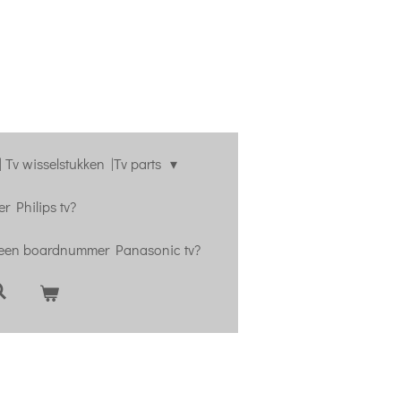
 Tv wisselstukken |Tv parts
r Philips tv?
 een boardnummer Panasonic tv?