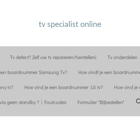
tv specialist online
Tv defect? Zelf uw tv repareren/herstellen|
Tv onderdelen |
 een boardnummer Samsung Tv?
Hoe vindt je een boardnumme
ny tv?
Hoe vind je een boardnummer LG tv?
Hoe vind je
ia geen standby ? | Foutcodes
Formulier "Bijbestellen"