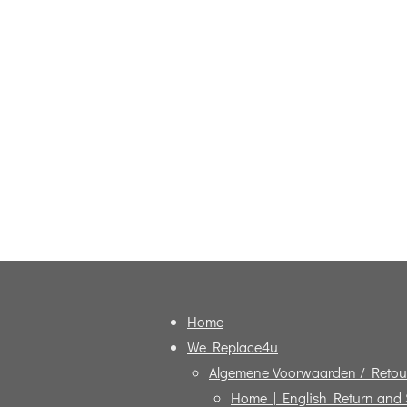
Home
We Replace4u
Algemene Voorwaarden / Retou
Home | English Return and