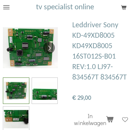
tv specialist online
Ga
direct
naar
Leddriver Sony
de
KD-49XD8005
hoofdinhoud
KD49XD8005
16ST012S-B01
REV:1.0 LJ97-
834567T 834567T
€ 29,00
In
winkelwagen