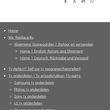
D
D
S
D
e
e
h
e
l
e
a
l
e
l
r
e
n
e
n
Home
We Replace4u
Algemene Voorwaarden / Retour en verzenden
Home | English Return and Shipment
Home | Deutsch Rückgabe und Versand
Tv defect? Zelf uw tv repareren/herstellen|
Tv onderdelen | Tv wisselstukken |Tv parts
Samsung tv onderdelen
Philips tv onderdelen
Sony tv onderdelen
LG tv onderdelen
Panasonic tv onderdelen