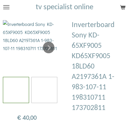
tv specialist online
Ga
direct
naar
Inverterboard
de
Sony KD-
hoofdinhoud
65XF9005
KD65XF9005
18LD60
A2197361A 1-
983-107-11
198310711
173702811
€ 40,00