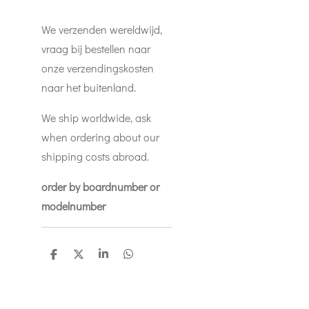
We verzenden wereldwijd,
vraag bij bestellen naar
onze verzendingskosten
naar het buitenland.
We ship worldwide, ask
when ordering about our
shipping costs abroad.
order by boardnumber or
modelnumber
D
D
S
D
e
e
h
e
l
e
a
l
e
l
r
e
n
e
n