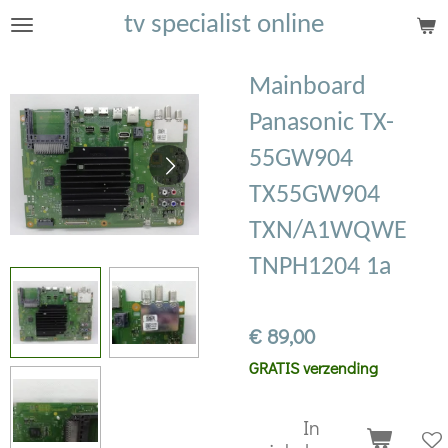
tv specialist online
Ga
direct
naar
Mainboard
de
Panasonic TX-
hoofdinhoud
55GW904
TX55GW904
TXN/A1WQWE
TNPH1204 1a
€ 89,00
GRATIS verzending
In