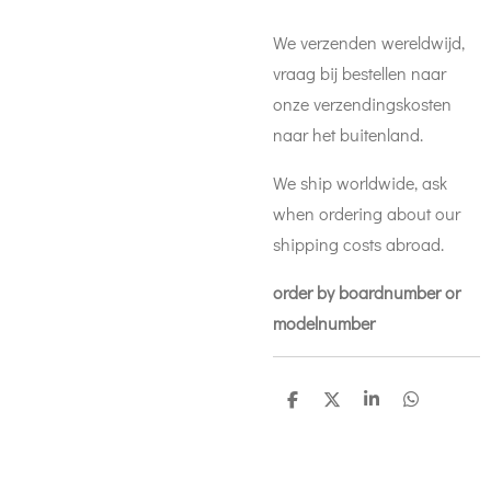
We verzenden wereldwijd,
vraag bij bestellen naar
onze verzendingskosten
naar het buitenland.
We ship worldwide, ask
when ordering about our
shipping costs abroad.
order by boardnumber or
modelnumber
D
D
S
D
e
e
h
e
l
e
a
l
e
l
r
e
n
e
n