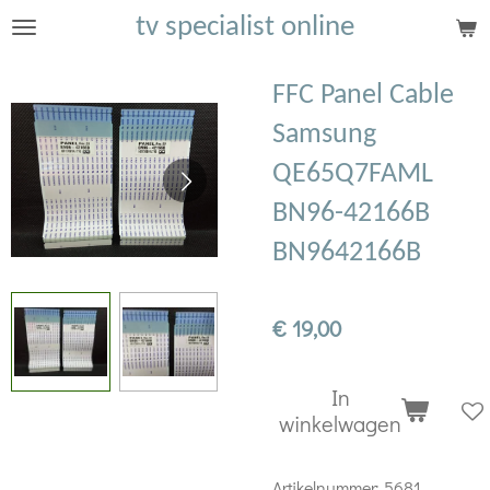
tv specialist online
Ga
direct
naar
FFC Panel Cable
de
Samsung
hoofdinhoud
QE65Q7FAML
BN96-42166B
BN9642166B
€ 19,00
In
winkelwagen
Artikelnummer:
5681