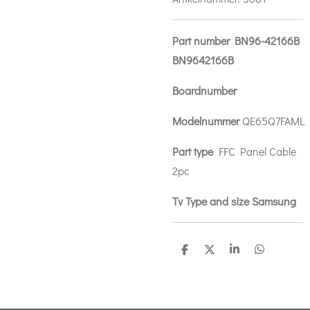
Part number BN96-42166B
BN9642166B
Boardnumber
Modelnummer
QE65Q7FAML
Part type
FFC Panel Cable
2pc
Tv Type and size Samsung
D
D
S
D
e
e
h
e
l
e
a
l
e
l
r
e
n
e
n