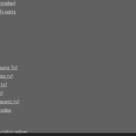
stellen|
Tv parts
sung Tv?
ips tv?
 tv?
v?
sonic tv?
tcodes
alist online!