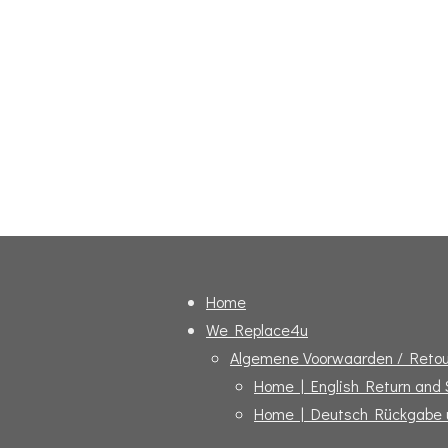
Home
We Replace4u
Algemene Voorwaarden / Retou
Home | English Return and
Home | Deutsch Rückgabe 