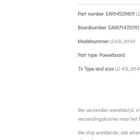
Part number EAY64529801
L
Boardnumber EAX67147201(1
Modelnummer
LG43LJ614V
Part type Powerboard
Tv Type and size
LG 43LJ614
We verzenden wereldwijd, vr
verzendingskosten naar het 
We ship worldwide, ask when