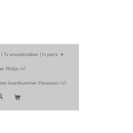
| Tv wisselstukken |Tv parts
r Philips tv?
 een boardnummer Panasonic tv?