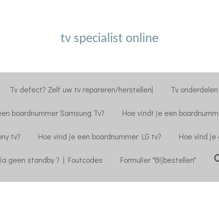
tv specialist online
Tv defect? Zelf uw tv repareren/herstellen|
Tv onderdelen 
 een boardnummer Samsung Tv?
Hoe vindt je een boardnumme
ny tv?
Hoe vind je een boardnummer LG tv?
Hoe vind je
ia geen standby ? | Foutcodes
Formulier "Bijbestellen"