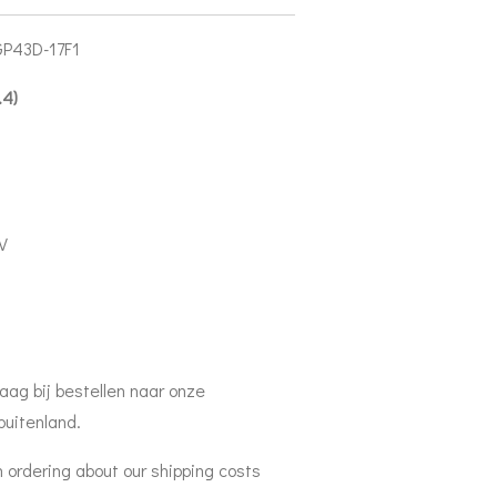
GP43D-17F1
.4)
V
aag bij bestellen naar onze
buitenland.
 ordering about our shipping costs