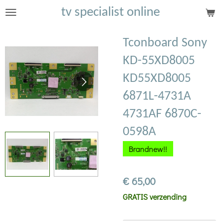
tv specialist online
Ga
direct
naar
Tconboard Sony
de
KD-55XD8005
hoofdinhoud
KD55XD8005
6871L-4731A
4731AF 6870C-
0598A
Brandnew!!
€ 65,00
GRATIS verzending