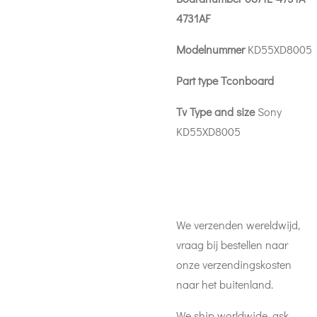
4731AF
Modelnummer
KD55XD8005
Part type Tconboard
Tv Type and size
Sony
KD55XD8005
We verzenden wereldwijd,
vraag bij bestellen naar
onze verzendingskosten
naar het buitenland.
We ship worldwide, ask