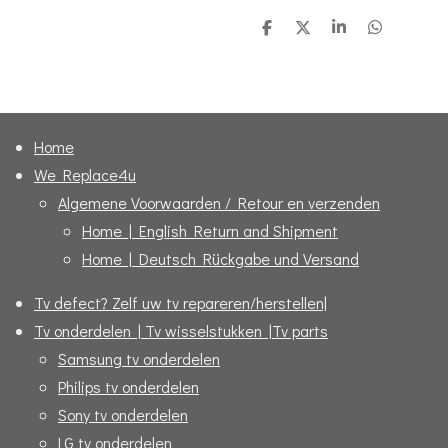
D
D
S
D
e
e
h
e
l
e
a
l
e
l
r
e
n
e
n
Home
We Replace4u
Algemene Voorwaarden / Retour en verzenden
Home | English Return and Shipment
Home | Deutsch Rückgabe und Versand
Tv defect? Zelf uw tv repareren/herstellen|
Tv onderdelen | Tv wisselstukken |Tv parts
Samsung tv onderdelen
Philips tv onderdelen
Sony tv onderdelen
LG tv onderdelen