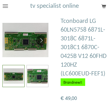
tv specialist online
Ga
direct
naar
Tconboard LG
de
60LN5758 6871L-
hoofdinhoud
3018C 6871L-
3018C1 6870C-
0425B V12 60FHD
120HZ
(LC600EUD-FEF1)
Brandnew!!
€ 49,00