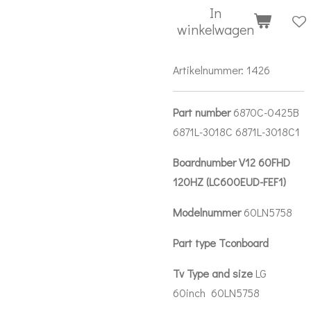
In
winkelwagen
Artikelnummer:
1426
Part number
6870C-0425B
6871L-3018C 6871L-3018C1
Boardnumber V12 60FHD
120HZ (LC600EUD-FEF1)
Modelnummer
60LN5758
Part type Tconboard
Tv Type and size
LG
60inch 60LN5758