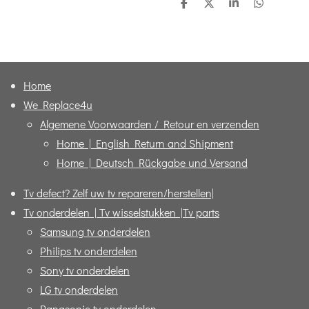
D
D
S
D
e
e
h
e
l
e
a
l
e
l
r
e
n
e
n
Home
We Replace4u
Algemene Voorwaarden / Retour en verzenden
Home | English Return and Shipment
Home | Deutsch Rückgabe und Versand
Tv defect? Zelf uw tv repareren/herstellen|
Tv onderdelen | Tv wisselstukken |Tv parts
Samsung tv onderdelen
Philips tv onderdelen
Sony tv onderdelen
LG tv onderdelen
Panasonic tv onderdelen