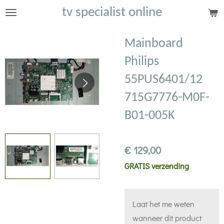
tv specialist online
Ga
direct
naar
Mainboard
de
Philips
hoofdinhoud
55PUS6401/12
715G7776-M0F-
B01-005K
€ 129,00
GRATIS verzending
Laat het me weten
wanneer dit product