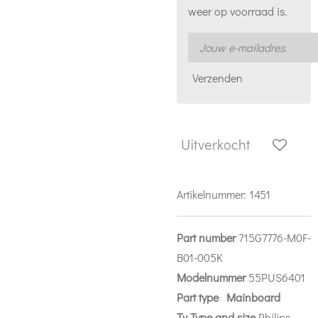
weer op voorraad is.
Verzenden
Uitverkocht
Artikelnummer:
1451
Part number
715G7776-M0F-
B01-005K
Modelnummer
55PUS6401
Part
type Mainboard
Tv Type and size
Philips