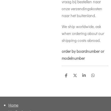
vraag bij bestellen naar
onze verzendingskosten
naar het buitenland.
We ship worldwide, ask
when ordering about our
shipping costs abroad.
order by boardnumber or
modelnumber
D
D
S
D
e
e
h
e
l
e
a
l
e
l
r
e
n
e
n
Home