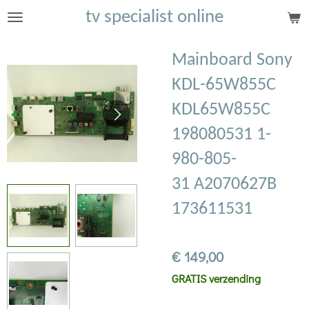
tv specialist online
Ga
direct
naar
Mainboard Sony
de
KDL-65W855C
hoofdinhoud
KDL65W855C
198080531 1-
980-805-
31 A2070627B
173611531
€ 149,00
GRATIS verzending