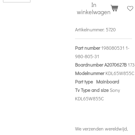
In
winkelwagen
Artikelnummer:
5720
Part number
198080531 1-
980-805-31
Boardnumber
A2070627B
173
Modelnummer
KDL65W855C
Part
type Mainboard
Tv Type and size
Sony
KDL65W855C
We verzenden wereldwijd,