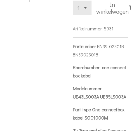
In
winkelwagen
Artikelnummer:
5931
Partnumber
BN39-02301B
BN3902301B
Boardnumber one connect
box kabel
Modelnummer
UE43LS003A UE55LS003A
Part type One connectbox
kabel SOC1000M
Tv Type and size
Samsung