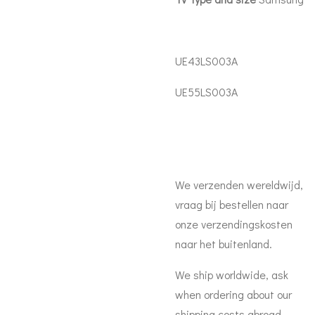
UE43LS003A
UE55LS003A
We verzenden wereldwijd,
vraag bij bestellen naar
onze verzendingskosten
naar het buitenland.
We ship worldwide, ask
when ordering about our
shipping costs abroad.