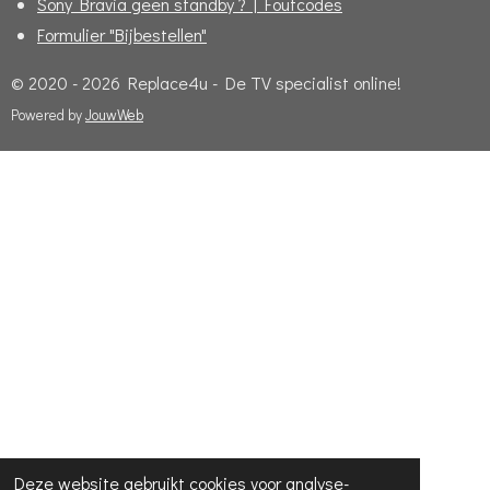
Sony Bravia geen standby ? | Foutcodes
Formulier "Bijbestellen"
© 2020 - 2026 Replace4u - De TV specialist online!
Powered by
JouwWeb
Deze website gebruikt cookies voor analyse-