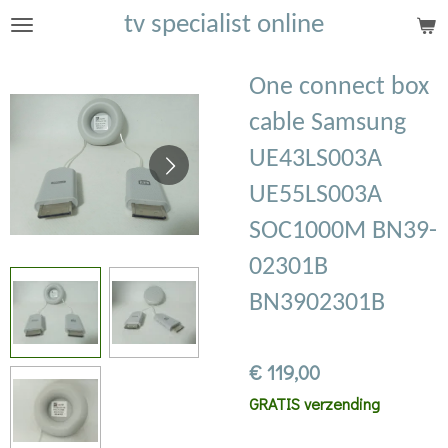
tv specialist online
Ga
direct
naar
One connect box
de
cable Samsung
hoofdinhoud
UE43LS003A
UE55LS003A
SOC1000M BN39-
02301B
BN3902301B
€ 119,00
GRATIS verzending