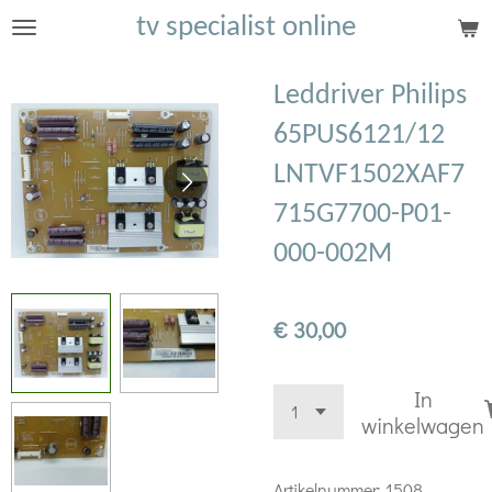
tv specialist online
Ga
direct
naar
Leddriver Philips
de
65PUS6121/12
hoofdinhoud
LNTVF1502XAF7
715G7700-P01-
000-002M
€ 30,00
In
winkelwagen
Artikelnummer:
1508