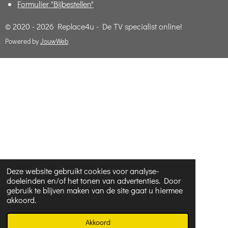
Formulier "Bijbestellen"
© 2020 - 2026 Replace4u - De TV specialist online!
Powered by
JouwWeb
Deze website gebruikt cookies voor analyse-
doeleinden en/of het tonen van advertenties. Door
gebruik te blijven maken van de site gaat u hiermee
akkoord.
Akkoord