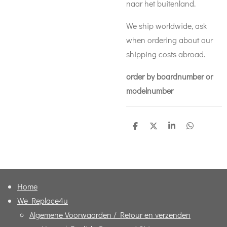
naar het buitenland.
We ship worldwide, ask
when ordering about our
shipping costs abroad.
order by boardnumber or
modelnumber
D
D
S
D
e
e
h
e
l
e
a
l
e
l
r
e
n
e
n
Home
We Replace4u
Algemene Voorwaarden / Retour en verzenden