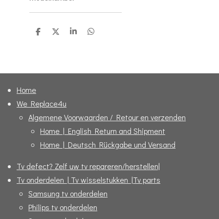
D
D
S
D
e
e
h
e
l
e
a
l
e
l
r
e
n
e
n
Home
We Replace4u
Algemene Voorwaarden / Retour en verzenden
Home | English Return and Shipment
Home | Deutsch Rückgabe und Versand
Tv defect? Zelf uw tv repareren/herstellen|
Tv onderdelen | Tv wisselstukken |Tv parts
Samsung tv onderdelen
Philips tv onderdelen