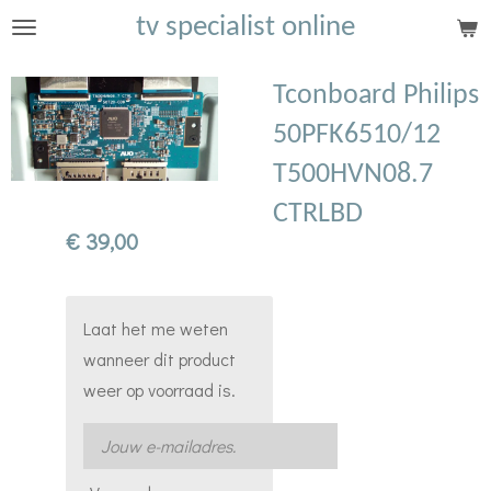
tv specialist online
Ga
direct
naar
Tconboard Philips
de
50PFK6510/12
hoofdinhoud
T500HVN08.7
CTRLBD
€ 39,00
Laat het me weten
wanneer dit product
weer op voorraad is.