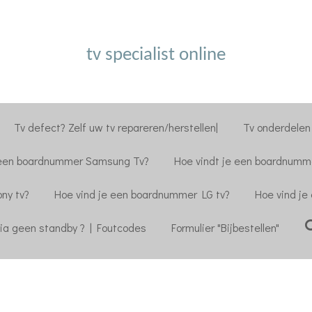
tv specialist online
Tv defect? Zelf uw tv repareren/herstellen|
Tv onderdelen 
 een boardnummer Samsung Tv?
Hoe vindt je een boardnumme
ny tv?
Hoe vind je een boardnummer LG tv?
Hoe vind je
ia geen standby ? | Foutcodes
Formulier "Bijbestellen"