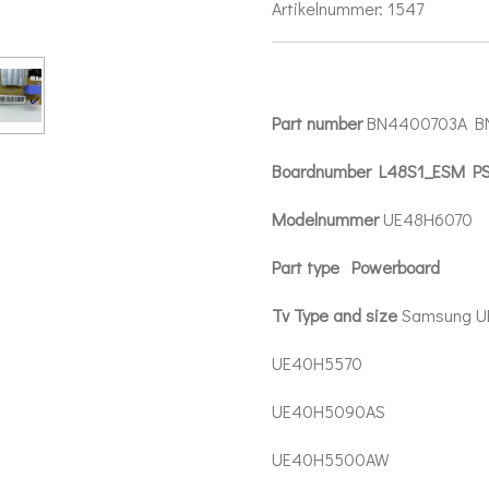
Artikelnummer:
1547
Part number
BN4400703A B
Boardnumber L48S1_ESM P
Modelnummer
UE48H6070
Part type Powerboard
Tv Type and size
Samsung U
UE40H5570
UE40H5090AS
UE40H5500AW