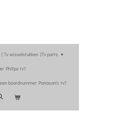
| Tv wisselstukken |Tv parts
r Philips tv?
 een boardnummer Panasonic tv?