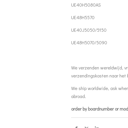
UE40H5080AS
UE48H5570
UE40J5050/5150
UE48H5070/5090
We verzenden wereldwijd, vr
verzendingskosten naar het 
We ship worldwide, ask when
abroad.
order by boardnumber or mo