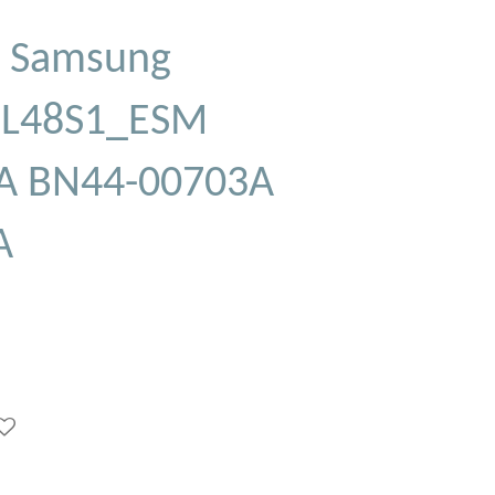
 Samsung
 L48S1_ESM
A BN44-00703A
A