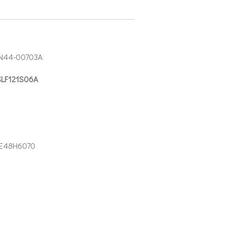
N44-00703A
SLF121S06A
E48H6070