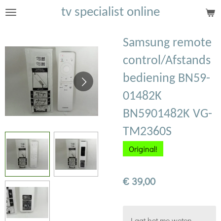
tv specialist online
Ga
direct
naar
Samsung remote
de
control/Afstands
hoofdinhoud
bediening BN59-
01482K
BN5901482K VG-
TM2360S
Original!
€ 39,00
Laat het me weten