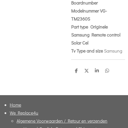
Boardnumber
Modelnummer VG-
TM2360S
Part
type Originele
Samsung Remote control
Solar Cel
Tv Type and size
Samsung
D
D
S
D
e
e
h
e
l
e
a
l
e
l
r
e
n
e
n
Home
We Replace4u
Algemene Voorwaarden / Retour en verzenden