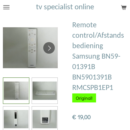
tv specialist online
Ga
direct
naar
Remote
de
control/Afstands
hoofdinhoud
bediening
Samsung BN59-
01391B
BN5901391B
RMCSPB1EP1
Original!
€ 19,00