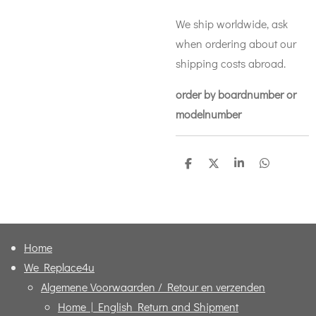
We ship worldwide, ask
when ordering about our
shipping costs abroad.
order by boardnumber or
modelnumber
D
D
S
D
e
e
h
e
l
e
a
l
e
l
r
e
n
e
n
Home
We Replace4u
Algemene Voorwaarden / Retour en verzenden
Home | English Return and Shipment