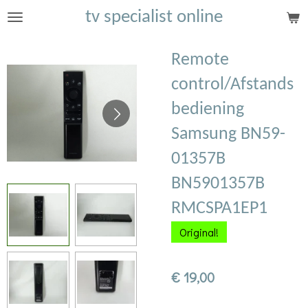
tv specialist online
Ga
direct
naar
Remote
de
control/Afstands
hoofdinhoud
bediening
Samsung BN59-
01357B
BN5901357B
RMCSPA1EP1
Original!
€ 19,00