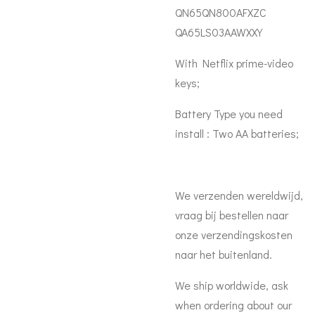
QN65QN800AFXZC
QA65LS03AAWXXY
With Netflix prime-video
keys;
Battery Type you need
install : Two AA batteries;
We verzenden wereldwijd,
vraag bij bestellen naar
onze verzendingskosten
naar het buitenland.
We ship worldwide, ask
when ordering about our