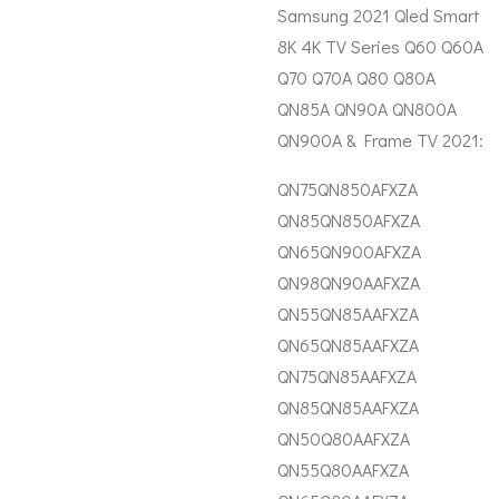
Samsung 2021 Qled Smart
8K 4K TV Series Q60 Q60A
Q70 Q70A Q80 Q80A
QN85A QN90A QN800A
QN900A & Frame TV 2021:
QN75QN850AFXZA
QN85QN850AFXZA
QN65QN900AFXZA
QN98QN90AAFXZA
QN55QN85AAFXZA
QN65QN85AAFXZA
QN75QN85AAFXZA
QN85QN85AAFXZA
QN50Q80AAFXZA
QN55Q80AAFXZA