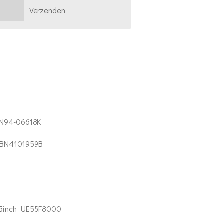
Verzenden
BN94-06618K
 BN4101959B
5inch UE55F8000