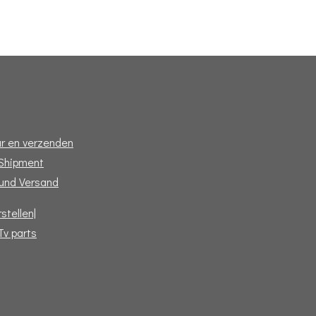
e
l
r
n
e
r en verzenden
 Shipment
und Versand
stellen|
Tv parts