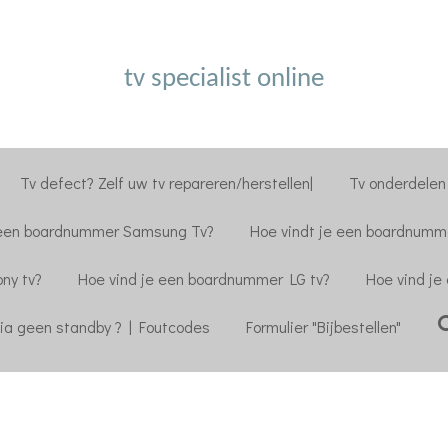
tv specialist online
Tv defect? Zelf uw tv repareren/herstellen|
Tv onderdelen 
 een boardnummer Samsung Tv?
Hoe vindt je een boardnumme
ny tv?
Hoe vind je een boardnummer LG tv?
Hoe vind je
ia geen standby ? | Foutcodes
Formulier "Bijbestellen"