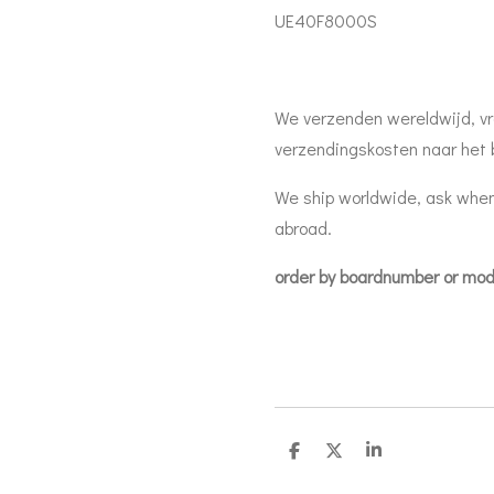
UE40F8000S
We verzenden wereldwijd, vr
verzendingskosten naar het 
We ship worldwide, ask when
abroad.
order by boardnumber or mo
D
D
S
e
e
h
l
e
a