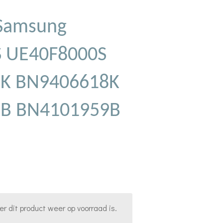
Samsung
 UE40F8000S
8K BN9406618K
9B BN4101959B
 dit product weer op voorraad is.