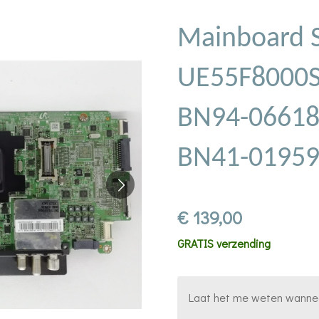
Mainboard 
UE55F8000S
BN94-0661
BN41-0195
€ 139,00
GRATIS verzending
Laat het me weten wanneer