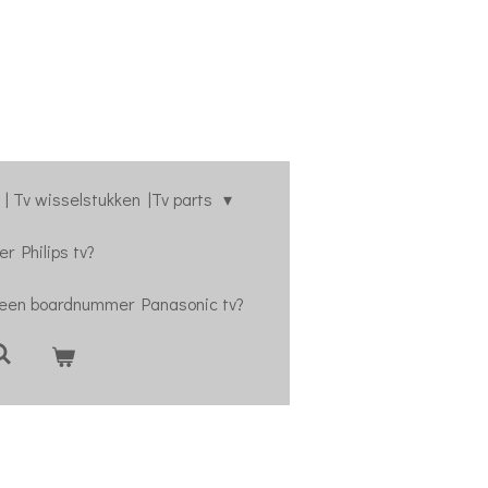
| Tv wisselstukken |Tv parts
r Philips tv?
 een boardnummer Panasonic tv?