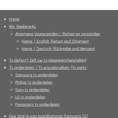
e
l
r
e
n
e
n
Home
We Replace4u
Algemene Voorwaarden / Retour en verzenden
Home | English Return and Shipment
Home | Deutsch Rückgabe und Versand
Tv defect? Zelf uw tv repareren/herstellen|
Tv onderdelen | Tv wisselstukken |Tv parts
Samsung tv onderdelen
Philips tv onderdelen
Sony tv onderdelen
LG tv onderdelen
Panasonic tv onderdelen
Hoe vind je een boardnummer Samsung Tv?