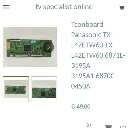
tv specialist online
Ga
direct
naar
Tconboard
de
Panasonic TX-
hoofdinhoud
L47ETW60 TX-
L42ETW60 6871L-
3195A
3195A1 6870C-
0450A
€ 49,00
In