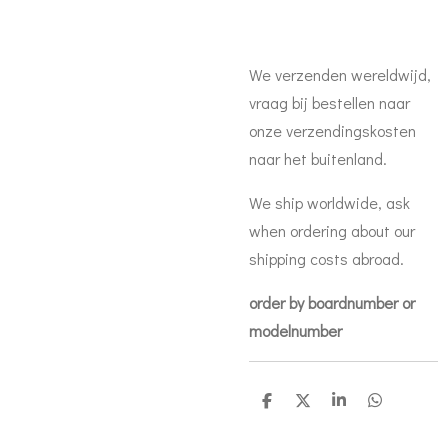
We verzenden wereldwijd,
vraag bij bestellen naar
onze verzendingskosten
naar het buitenland.
We ship worldwide, ask
when ordering about our
shipping costs abroad.
order by boardnumber or
modelnumber
D
D
S
D
e
e
h
e
l
e
a
l