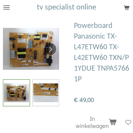
tv specialist online
Ga
direct
naar
Powerboard
de
Panasonic TX-
hoofdinhoud
L47ETW60 TX-
L42ETW60 TXN/P
1YDUE TNPA5766
1P
€ 49,00
In
winkelwagen