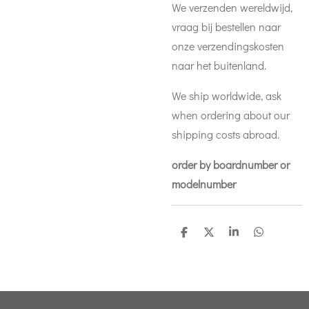
We verzenden wereldwijd,
vraag bij bestellen naar
onze verzendingskosten
naar het buitenland.
We ship worldwide, ask
when ordering about our
shipping costs abroad.
order by boardnumber or
modelnumber
D
D
S
D
e
e
h
e
l
e
a
l
e
l
r
e
n
e
n