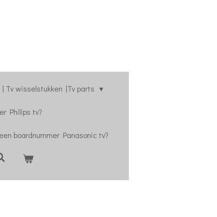
| Tv wisselstukken |Tv parts
r Philips tv?
 een boardnummer Panasonic tv?