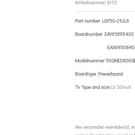
Artikelnummer:
6155
Part number LGP50-21UL6
Boardnumber EAY65895402
EAX69508402 (1
Modelnummer 50QNED826Q
Boardtype Powerboard
Tv Type and size
LG 50inch
We verzenden wereldwijd, vr