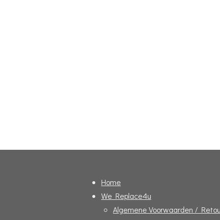
Home
We Replace4u
Algemene Voorwaarden / Retou