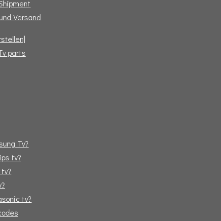
 Shipment
und Versand
stellen|
Tv parts
sung Tv?
ips tv?
 tv?
v?
sonic tv?
tcodes