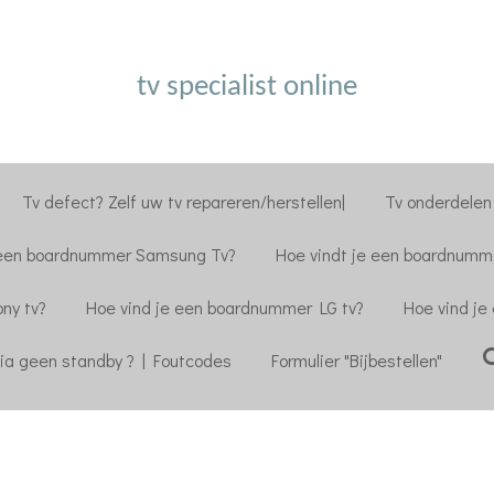
tv specialist online
Tv defect? Zelf uw tv repareren/herstellen|
Tv onderdelen 
 een boardnummer Samsung Tv?
Hoe vindt je een boardnumme
ny tv?
Hoe vind je een boardnummer LG tv?
Hoe vind je
ia geen standby ? | Foutcodes
Formulier "Bijbestellen"