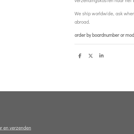
verzendingskosten naar het 
We ship worldwide, ask when
abroad.
order by boardnumber or mo
D
D
S
e
e
h
l
e
a
e
l
r
n
e
r en verzenden