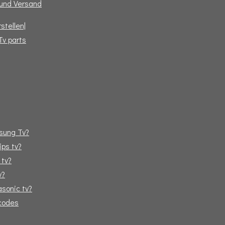
und Versand
stellen|
Tv parts
sung Tv?
ips tv?
 tv?
v?
sonic tv?
tcodes