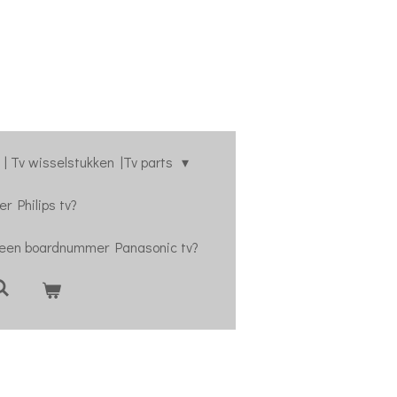
| Tv wisselstukken |Tv parts
r Philips tv?
 een boardnummer Panasonic tv?