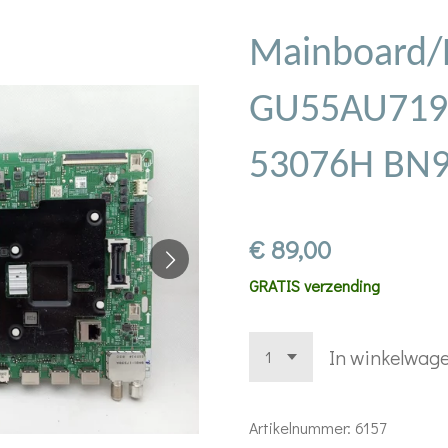
Mainboard/
GU55AU719
53076H BN
€ 89,00
GRATIS verzending
In winkelwag
Artikelnummer:
6157