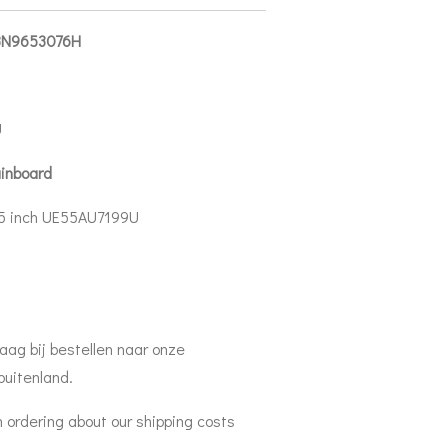
 BN9653076H
U
inboard
5 inch UE55AU7199U
aag bij bestellen naar onze
buitenland.
 ordering about our shipping costs