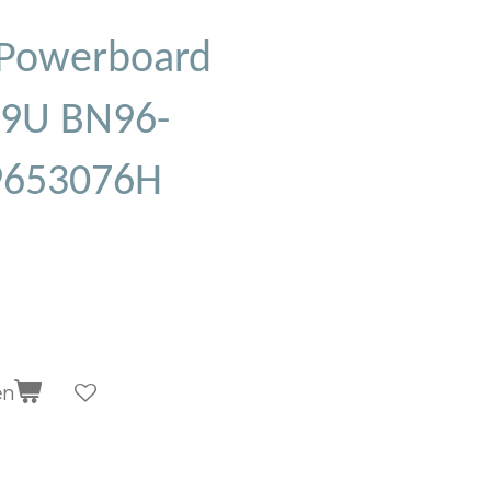
Powerboard
9U BN96-
9653076H
en