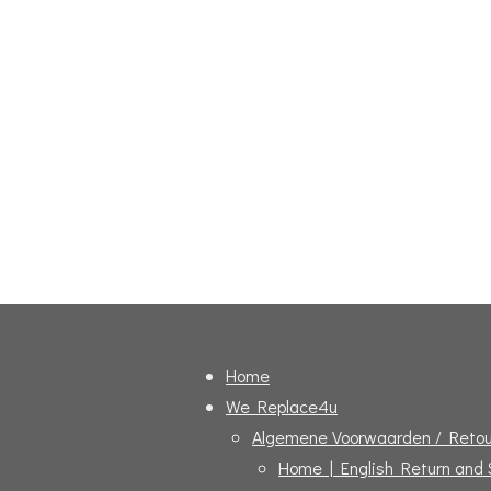
Home
We Replace4u
Algemene Voorwaarden / Retou
Home | English Return and