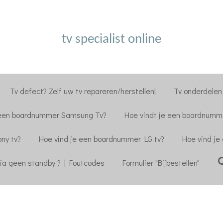
tv specialist online
Tv defect? Zelf uw tv repareren/herstellen|
Tv onderdelen 
 een boardnummer Samsung Tv?
Hoe vindt je een boardnumme
ny tv?
Hoe vind je een boardnummer LG tv?
Hoe vind je
ia geen standby ? | Foutcodes
Formulier "Bijbestellen"