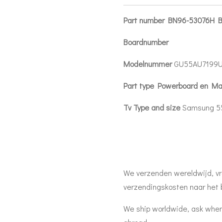
Part number BN96-53076H
Boardnumber
Modelnummer
GU55AU7199
Part type Powerboard en Ma
Tv Type and size
Samsung 5
We verzenden wereldwijd, vr
verzendingskosten naar het 
We ship worldwide, ask when