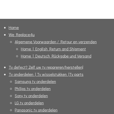
e
e
h
e
l
e
a
l
e
l
r
e
n
e
n
Home
We Replace4u
Algemene Voorwaarden / Retour en verzenden
Home | English Return and Shipment
Home | Deutsch Rückgabe und Versand
Tv defect? Zelf uw tv repareren/herstellen|
Tv onderdelen | Tv wisselstukken |Tv parts
Samsung tv onderdelen
Philips tv onderdelen
Sony tv onderdelen
LG tv onderdelen
Panasonic tv onderdelen