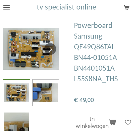
tv specialist online
Ga
direct
naar
Powerboard
de
Samsung
hoofdinhoud
QE49Q86TAL
BN44-01051A
BN4401051A
L55S8NA_THS
€ 49,00
In
winkelwagen