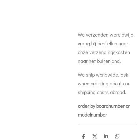
We verzenden wereldwijd,
vraag bij bestellen naar
onze verzendingskosten
naar het buitenland.
We ship worldwide, ask
when ordering about our
shipping costs abroad.
order by boardnumber or
modelnumber
D
D
S
D