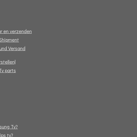
r en verzenden
 Shipment
und Versand
stellen|
Tv parts
sung Tv?
ips tv?