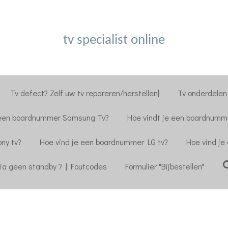
tv specialist online
Tv defect? Zelf uw tv repareren/herstellen|
Tv onderdelen 
 een boardnummer Samsung Tv?
Hoe vindt je een boardnumme
ny tv?
Hoe vind je een boardnummer LG tv?
Hoe vind je
ia geen standby ? | Foutcodes
Formulier "Bijbestellen"