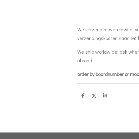
We verzenden wereldwijd, vr
verzendingskosten naar het 
We ship worldwide, ask when
abroad.
order by boardnumber or mo
D
D
S
e
e
h
l
e
a
e
l
r
n
e