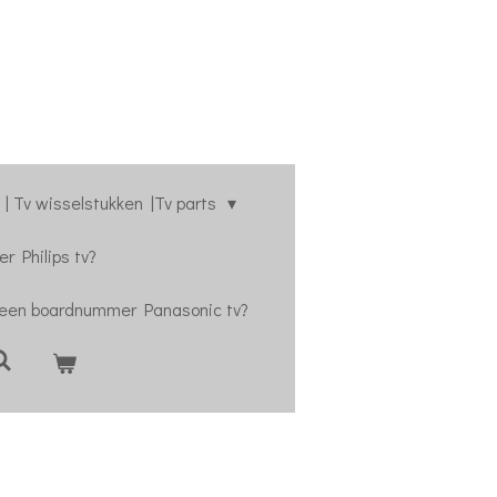
| Tv wisselstukken |Tv parts
r Philips tv?
 een boardnummer Panasonic tv?