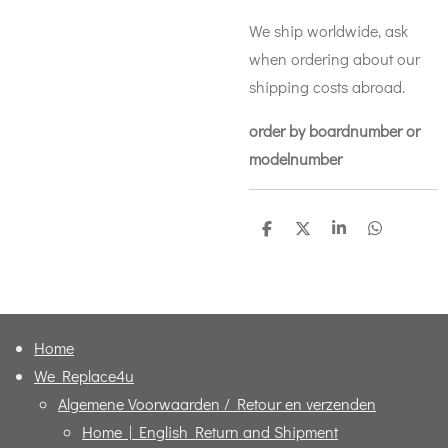
We ship worldwide, ask
when ordering about our
shipping costs abroad.
order by boardnumber or
modelnumber
D
D
S
D
e
e
h
e
l
e
a
l
e
l
r
e
n
e
n
Home
We Replace4u
Algemene Voorwaarden / Retour en verzenden
Home | English Return and Shipment