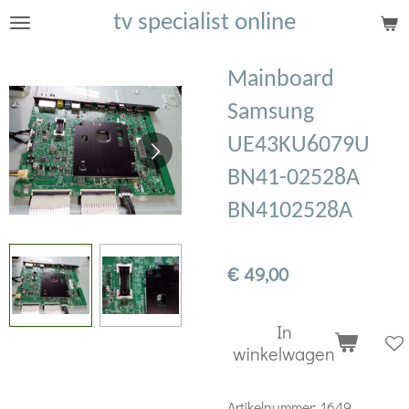
tv specialist online
Ga
direct
naar
Mainboard
de
Samsung
hoofdinhoud
UE43KU6079U
BN41-02528A
BN4102528A
€ 49,00
In
winkelwagen
Artikelnummer:
1649