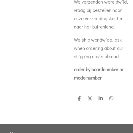
We verzenden wereldwijd,
vraag bij bestellen naar
onze verzendingskosten
naar het buitenland.
We ship worldwide, ask
when ordering about our
shipping costs abroad.
order by boardnumber or
modelnumber
D
D
S
D
e
e
h
e
l
e
a
l
e
l
r
e
n
e
n