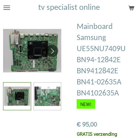
tv specialist online
Ga
direct
naar
Mainboard
de
Samsung
hoofdinhoud
UE55NU7409U
BN94-12842E
BN9412842E
BN41-02635A
BN4102635A
NEW!
€ 95,00
GRATIS verzending