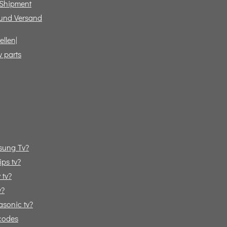
 Shipment
und Versand
ellen|
v parts
sung Tv?
ps tv?
 tv?
v?
sonic tv?
codes