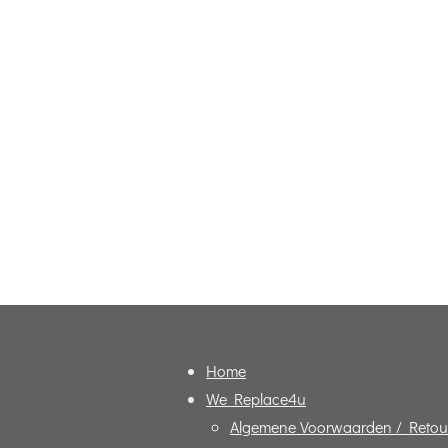
Home
We Replace4u
Algemene Voorwaarden / Retou