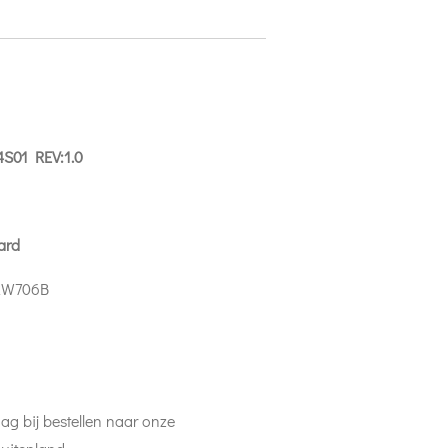
S01 REV:1.0
ard
2W706B
ag bij bestellen naar onze