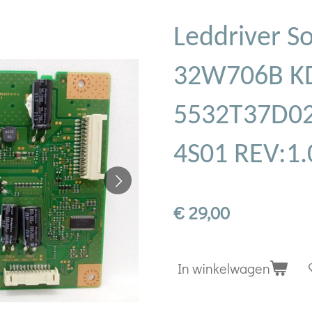
Leddriver S
32W706B K
5532T37D0
4S01 REV:1.
€ 29,00
In winkelwagen