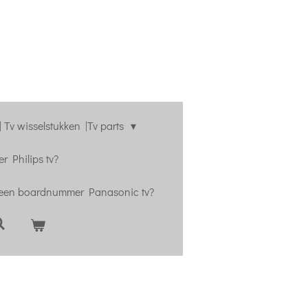
 Tv wisselstukken |Tv parts
r Philips tv?
 een boardnummer Panasonic tv?