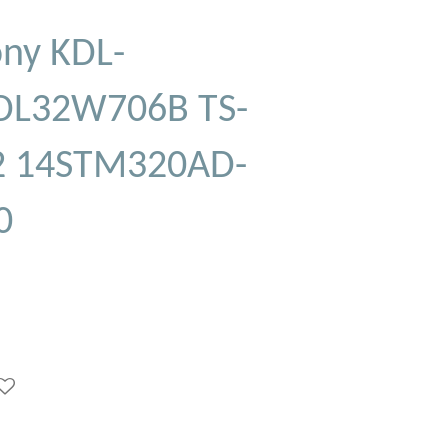
ony KDL-
DL32W706B TS-
2 14STM320AD-
0