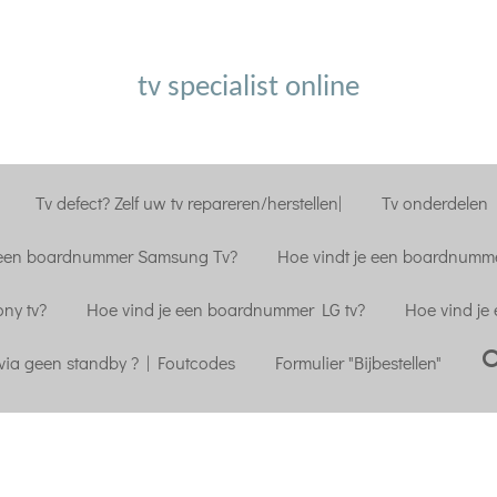
tv specialist online
Tv defect? Zelf uw tv repareren/herstellen|
Tv onderdelen |
 een boardnummer Samsung Tv?
Hoe vindt je een boardnumme
ny tv?
Hoe vind je een boardnummer LG tv?
Hoe vind je
ia geen standby ? | Foutcodes
Formulier "Bijbestellen"