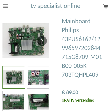
tv specialist online
Ga
direct
naar
Mainboard
de
Philips
hoofdinhoud
43PUS6162/12
996597202844
715G8709-M01-
B00-005K
703TQHPL409
€ 89,00
GRATIS verzending