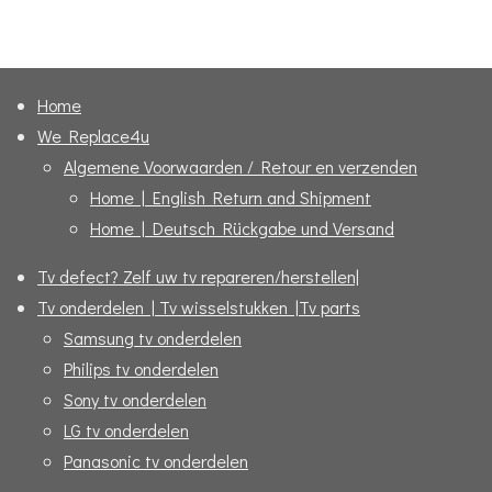
l
e
a
l
e
l
r
e
n
e
n
Home
We Replace4u
Algemene Voorwaarden / Retour en verzenden
Home | English Return and Shipment
Home | Deutsch Rückgabe und Versand
Tv defect? Zelf uw tv repareren/herstellen|
Tv onderdelen | Tv wisselstukken |Tv parts
Samsung tv onderdelen
Philips tv onderdelen
Sony tv onderdelen
LG tv onderdelen
Panasonic tv onderdelen