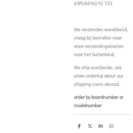
65PUS6162/12 FZ3
We verzenden wereldwijd,
vraag bij bestellen naar
onze verzendingskosten
naar het buitenland.
We ship worldwide, ask
when ordering about our
shipping costs abroad.
order by boardnumber or
modelnumber
D
D
S
D
e
e
h
e