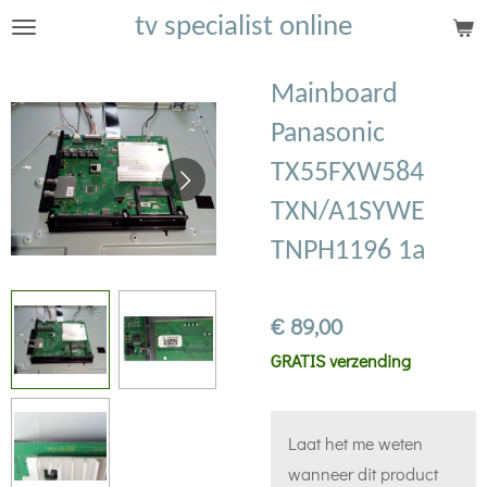
tv specialist online
Ga
direct
naar
Mainboard
de
Panasonic
hoofdinhoud
TX55FXW584
TXN/A1SYWE
TNPH1196 1a
€ 89,00
GRATIS verzending
Laat het me weten
wanneer dit product